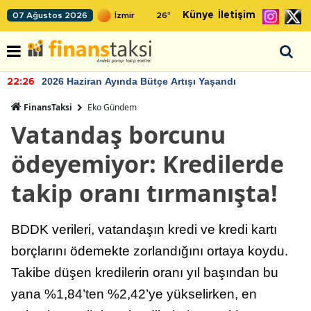
Künye
İletişim
07 Ağustos 2026
26
°
2026 Haziran Ayında Bütçe Artışı Yaşandı
22:26
FinansTaksi
Eko Gündem
Vatandaş borcunu
ödeyemiyor: Kredilerde
takip oranı tırmanışta!
BDDK verileri, vatandaşın kredi ve kredi kartı
borçlarını ödemekte zorlandığını ortaya koydu.
Takibe düşen kredilerin oranı yıl başından bu
yana %1,84’ten %2,42’ye yükselirken, en