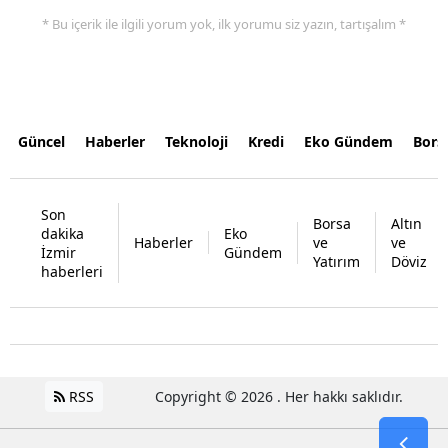
* Bu içerik ile ilgili yorum yok, ilk yorumu siz yazın, tartışalım *
Güncel
Haberler
Teknoloji
Kredi
Eko Gündem
Bors
Son
Borsa
Altın
dakika
Eko
Haberler
ve
ve
İzmir
Gündem
Yatırım
Döviz
haberleri
RSS
Copyright © 2026 . Her hakkı saklıdır.