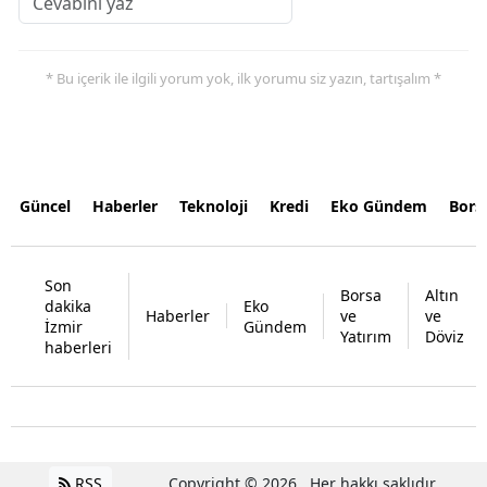
* Bu içerik ile ilgili yorum yok, ilk yorumu siz yazın, tartışalım *
Güncel
Haberler
Teknoloji
Kredi
Eko Gündem
Bors
Son
Borsa
Altın
dakika
Eko
Haberler
ve
ve
İzmir
Gündem
Yatırım
Döviz
haberleri
RSS
Copyright © 2026 . Her hakkı saklıdır.