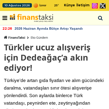
Künye
İletişim
10 Ağustos 2026
25
°
2026 Haziran Ayında Bütçe Artışı Yaşandı
22:26
FinansTaksi
Eko Gündem
Türkler ucuz alışveriş
için Dedeağaç’a akın
ediyor!
Türkiye’de artan gıda fiyatları ve alım gücündeki
daralma, vatandaşları sınır ötesi alışverişe
yönlendirdi. Son aylarda binlerce Türk
vatandaşı, peynirden ete, zeytinyağından