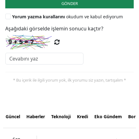
GÖNDER
Yorum yazma kurallarını
okudum ve kabul ediyorum
Aşağıdaki görselde işlemin sonucu kaçtır?
* Bu içerik ile ilgili yorum yok, ilk yorumu siz yazın, tartışalım *
Güncel
Haberler
Teknoloji
Kredi
Eko Gündem
Bors