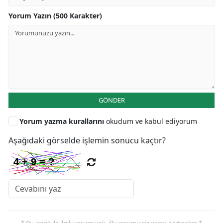
Yorum Yazın (500 Karakter)
GÖNDER
Yorum yazma kurallarını
okudum ve kabul ediyorum
Aşağıdaki görselde işlemin sonucu kaçtır?
* Bu içerik ile ilgili yorum yok, ilk yorumu siz yazın, tartışalım *