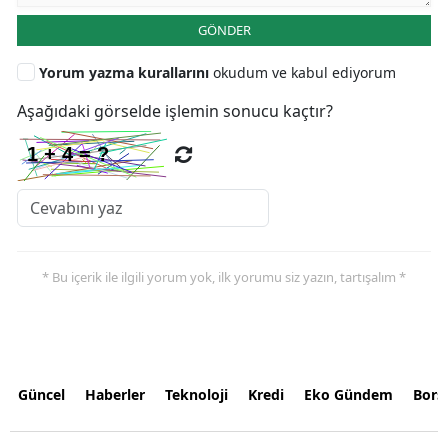
GÖNDER
Yorum yazma kurallarını
okudum ve kabul ediyorum
Aşağıdaki görselde işlemin sonucu kaçtır?
* Bu içerik ile ilgili yorum yok, ilk yorumu siz yazın, tartışalım *
Güncel
Haberler
Teknoloji
Kredi
Eko Gündem
Bors