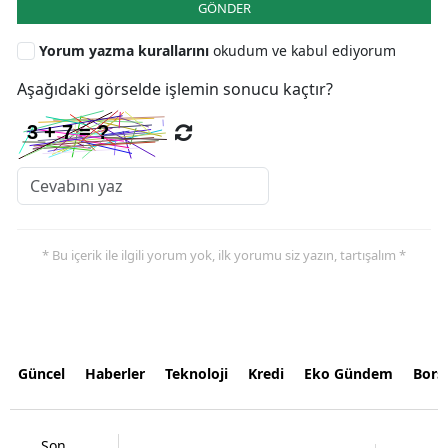
GÖNDER
Yorum yazma kurallarını
okudum ve kabul ediyorum
Aşağıdaki görselde işlemin sonucu kaçtır?
* Bu içerik ile ilgili yorum yok, ilk yorumu siz yazın, tartışalım *
Güncel
Haberler
Teknoloji
Kredi
Eko Gündem
Bors
Son