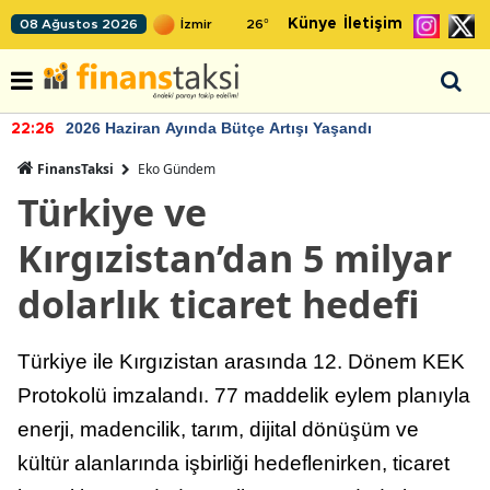
Künye
İletişim
08 Ağustos 2026
26
°
2026 Haziran Ayında Bütçe Artışı Yaşandı
22:26
FinansTaksi
Eko Gündem
Türkiye ve
Kırgızistan’dan 5 milyar
dolarlık ticaret hedefi
Türkiye ile Kırgızistan arasında 12. Dönem KEK
Protokolü imzalandı. 77 maddelik eylem planıyla
enerji, madencilik, tarım, dijital dönüşüm ve
kültür alanlarında işbirliği hedeflenirken, ticaret