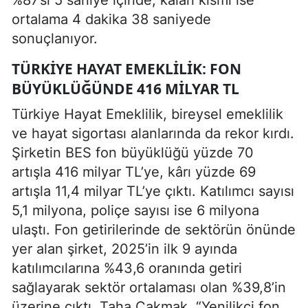
ortalama 4 dakika 38 saniyede
sonuçlanıyor.
TÜRKIYE HAYAT EMEKLILIK: FON
BÜYÜKLÜĞÜNDE 416 MILYAR TL
Türkiye Hayat Emeklilik, bireysel emeklilik
ve hayat sigortası alanlarında da rekor kırdı.
Şirketin BES fon büyüklüğü yüzde 70
artışla 416 milyar TL’ye, kârı yüzde 69
artışla 11,4 milyar TL’ye çıktı. Katılımcı sayısı
5,1 milyona, poliçe sayısı ise 6 milyona
ulaştı. Fon getirilerinde de sektörün önünde
yer alan şirket, 2025’in ilk 9 ayında
katılımcılarına %43,6 oranında getiri
sağlayarak sektör ortalaması olan %39,8’in
üzerine çıktı. Taha Çakmak, “Yenilikçi fon