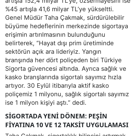
artışla 152,4 milyar TL’ye, özsermayesini ise
%45 artışla 41,6 milyar TL’ye yükseltti.
Genel Müdür Taha Çakmak, sürdürülebilir
büyüme hedeflerinin merkezinde sigortaya
erişimin artırılmasının bulunduğunu
belirterek, “Hayat dışı prim üretiminde
sektörün açık ara lideriyiz. Yangın
branşında her dört poliçeden biri Türkiye
Sigorta güvencesi altında. Ayrıca sağlık ve
kasko branşlarında sigortalı sayımız hızla
artıyor. 30 Eylül itibarıyla aktif kasko
poliçemiz 1 milyonu, sağlık sigortalı sayımız
ise 1 milyon kişiyi aştı.” dedi.
SIGORTADA YENI DÖNEM: PEŞIN
FIYATINA 10 VE 12 TAKSIT UYGULAMASI
Taha Çakmak, sigortalılık bilincini artırmak