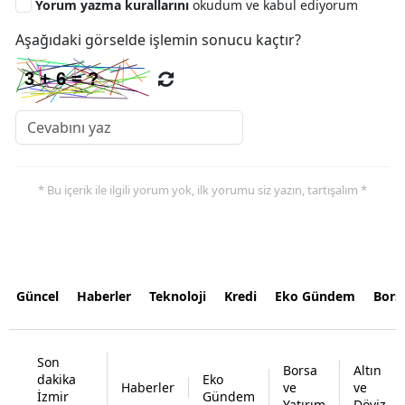
Yorum yazma kurallarını
okudum ve kabul ediyorum
Aşağıdaki görselde işlemin sonucu kaçtır?
* Bu içerik ile ilgili yorum yok, ilk yorumu siz yazın, tartışalım *
Güncel
Haberler
Teknoloji
Kredi
Eko Gündem
Bors
Son
Borsa
Altın
dakika
Eko
Haberler
ve
ve
İzmir
Gündem
Yatırım
Döviz