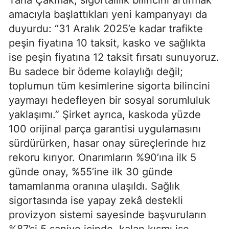
amacıyla başlattıkları yeni kampanyayı da
duyurdu: “31 Aralık 2025’e kadar trafikte
peşin fiyatına 10 taksit, kasko ve sağlıkta
ise peşin fiyatına 12 taksit fırsatı sunuyoruz.
Bu sadece bir ödeme kolaylığı değil;
toplumun tüm kesimlerine sigorta bilincini
yaymayı hedefleyen bir sosyal sorumluluk
yaklaşımı.” Şirket ayrıca, kaskoda yüzde
100 orijinal parça garantisi uygulamasını
sürdürürken, hasar onay süreçlerinde hız
rekoru kırıyor. Onarımların %90’ına ilk 5
günde onay, %55’ine ilk 30 günde
tamamlanma oranına ulaşıldı. Sağlık
sigortasında ise yapay zekâ destekli
provizyon sistemi sayesinde başvuruların
%87’si 5 saniye içinde, kalan kısmı ise