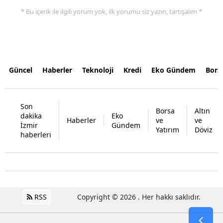
* Bu içerik ile ilgili yorum yok, ilk yorumu siz yazın, tartışalım *
Güncel
Haberler
Teknoloji
Kredi
Eko Gündem
Bors
Son
Borsa
Altın
dakika
Eko
Haberler
ve
ve
İzmir
Gündem
Yatırım
Döviz
haberleri
RSS
Copyright © 2026 . Her hakkı saklıdır.