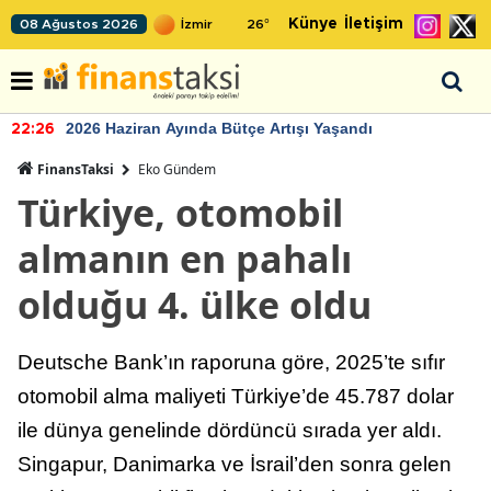
Künye
İletişim
08 Ağustos 2026
26
°
2026 Haziran Ayında Bütçe Artışı Yaşandı
22:26
FinansTaksi
Eko Gündem
Türkiye, otomobil
almanın en pahalı
olduğu 4. ülke oldu
Deutsche Bank’ın raporuna göre, 2025’te sıfır
otomobil alma maliyeti Türkiye’de 45.787 dolar
ile dünya genelinde dördüncü sırada yer aldı.
Singapur, Danimarka ve İsrail’den sonra gelen