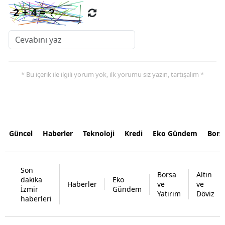
* Bu içerik ile ilgili yorum yok, ilk yorumu siz yazın, tartışalım *
Güncel
Haberler
Teknoloji
Kredi
Eko Gündem
Bors
Son
Borsa
Altın
dakika
Eko
Haberler
ve
ve
İzmir
Gündem
Yatırım
Döviz
haberleri