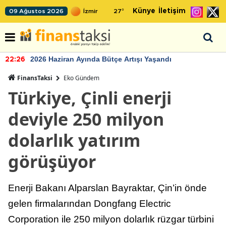
Künye
İletişim
09 Ağustos 2026
27
°
2026 Haziran Ayında Bütçe Artışı Yaşandı
22:26
FinansTaksi
Eko Gündem
Türkiye, Çinli enerji
deviyle 250 milyon
dolarlık yatırım
görüşüyor
Enerji Bakanı Alparslan Bayraktar, Çin’in önde
gelen firmalarından Dongfang Electric
Corporation ile 250 milyon dolarlık rüzgar türbini