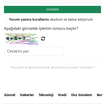
GÖNDER
Yorum yazma kurallarını
okudum ve kabul ediyorum
Aşağıdaki görselde işlemin sonucu kaçtır?
* Bu içerik ile ilgili yorum yok, ilk yorumu siz yazın, tartışalım *
Güncel
Haberler
Teknoloji
Kredi
Eko Gündem
Bors