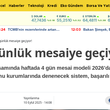
cel
Haberler
Teknoloji
Kredi
Eko Gündem
Borsa Ve Yat
DOLAR
EURO
STERLIN
47,7436
55,2510
64,4811
6
%0.18
%0.32
%0.38
TCMB'nin rezervlerinde artan
Bakan Şimşek, 
:24
12:03
momentum devam ediyor
için umut verici
bulundu
günlük mesaiye geçiyor!
günlük mesaiye geçi
amında haftada 4 gün mesai modeli 2026’da
mu kurumlarında denenecek sistem, başarılı
Yayınlanma
10 Eylül 2025 - 14:08