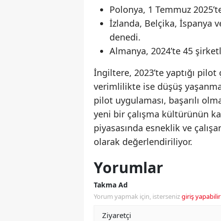
Polonya, 1 Temmuz 2025’te 
İzlanda, Belçika, İspanya v
denedi.
Almanya, 2024’te 45 şirketl
İngiltere, 2023’te yaptığı pil
verimlilikte ise düşüş yaşanma
pilot uygulaması, başarılı ol
yeni bir çalışma kültürünün ka
piyasasında esneklik ve çalış
olarak değerlendiriliyor.
Yorumlar
Takma Ad
Yorum yapmak için, isterseniz
giriş yapabilir