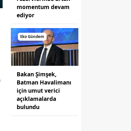
momentum devam
ediyor
Eko Gündem
Bakan Şimşek,
a
Batman Havalimanı
için umut verici
açıklamalarda
bulundu