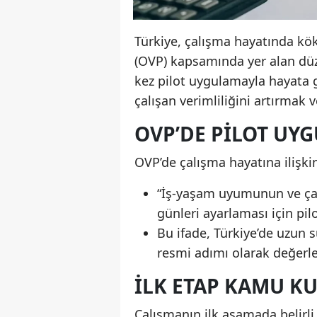
Türkiye, çalışma hayatında kö
(OVP) kapsamında yer alan düz
kez pilot uygulamayla hayata 
çalışan verimliliğini artırmak
OVP’DE PILOT UY
OVP’de çalışma hayatına ilişkin
“İş-yaşam uyumunun ve çalı
günleri ayarlaması için pil
Bu ifade, Türkiye’de uzun s
resmi adımı olarak değerle
İLK ETAP KAMU 
Çalışmanın ilk aşamada belirl