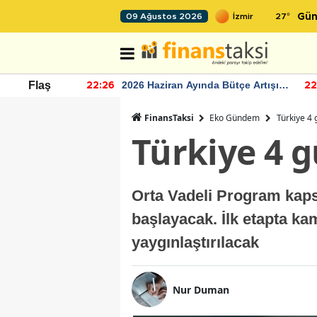
27
°
09 Ağustos 2026
Gün
r seviyesinin
2026 Haziran Ayında Bütçe Artışı
Flaş
22:26
22
Yaşandı
FinansTaksi
Eko Gündem
Türkiye 4 
Türkiye 4 
Orta Vadeli Program kaps
başlayacak. İlk etapta ka
yaygınlaştırılacak
Nur Duman