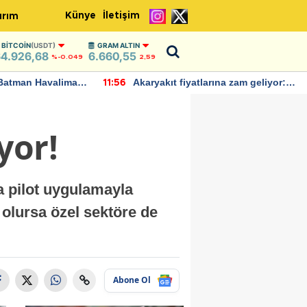
Künye
İletişim
ırım
BITCOIN
(USDT)
GRAM ALTIN
4.926,68
6.660,55
%-0.049
2,59
Batman Havalimanı
Akaryakıt fiyatlarına zam geliyor:
11:56
 açıklamalarda
Yeni tarih açıklandı
yor!
 pilot uygulamayla
 olursa özel sektöre de
Abone Ol