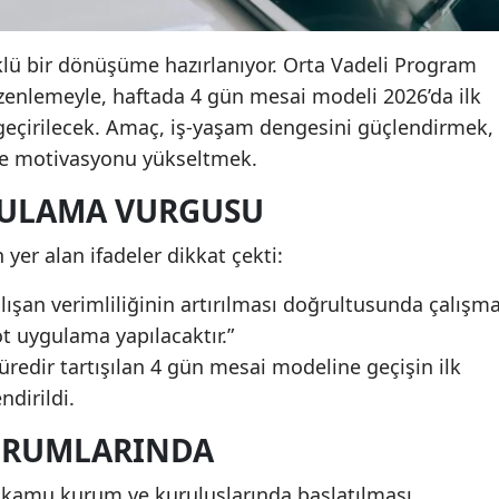
klü bir dönüşüme hazırlanıyor. Orta Vadeli Program
enlemeyle, haftada 4 gün mesai modeli 2026’da ilk
geçirilecek. Amaç, iş-yaşam dengesini güçlendirmek,
 ve motivasyonu yükseltmek.
GULAMA VURGUSU
 yer alan ifadeler dikkat çekti:
şan verimliliğinin artırılması doğrultusunda çalışm
ot uygulama yapılacaktır.”
üredir tartışılan 4 gün mesai modeline geçişin ilk
ndirildi.
KURUMLARINDA
i kamu kurum ve kuruluşlarında başlatılması