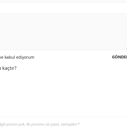
GÖNDE
e kabul ediyorum
 kaçtır?
 ilgili yorum yok, ilk yorumu siz yazın, tartışalım *