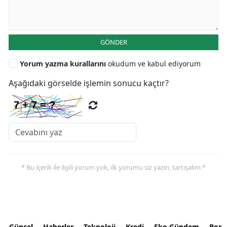
GÖNDER
Yorum yazma kurallarını
okudum ve kabul ediyorum
Aşağıdaki görselde işlemin sonucu kaçtır?
* Bu içerik ile ilgili yorum yok, ilk yorumu siz yazın, tartışalım *
Güncel
Haberler
Teknoloji
Kredi
Eko Gündem
Bors