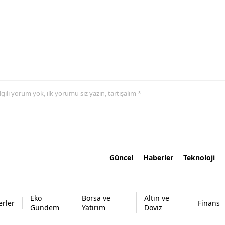
 ilgili yorum yok, ilk yorumu siz yazın, tartışalım *
Güncel
Haberler
Teknoloji
Eko
Borsa ve
Altın ve
rler
Finans
Gündem
Yatırım
Döviz