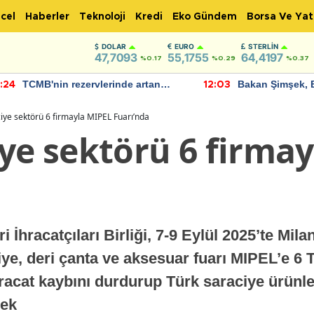
cel
Haberler
Teknoloji
Kredi
Eko Gündem
Borsa Ve Yat
DOLAR
EURO
STERLIN
47,7093
55,1755
64,4197
%0.17
%0.29
%0.37
TCMB'nin rezervlerinde artan
Bakan Şimşek, 
:24
12:03
momentum devam ediyor
için umut verici
bulundu
iye sektörü 6 firmayla MIPEL Fuarı’nda
iye sektörü 6 firma
 İhracatçıları Birliği, 7-9 Eylül 2025’te Mi
e, deri çanta ve aksesuar fuarı MIPEL’e 6 T
racat kaybını durdurup Türk saraciye ürünler
mek