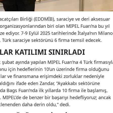
catçıları Birliği (EDDMİB), saraciye ve deri aksesuar
 organizasyonlarından biri olan MIPEL Fuarı’na bu yıl
ze ediyor. 7-9 Eylül 2025 tarihlerinde İtalya’nın Milano
 Türk saraciye sektörünü 6 firma temsil edecek.
AR KATILIMI SINIRLADI
şubat ayında yapılan MIPEL Fuarı’na 4 Türk firmasıyl
syonu için hedeflerinin 10’un üzerinde firma olduğunu
llar ve finansmana erişimdeki zorluklar nedeniyle
kaldığını ifade eden Zandar, “Ayakkabı sektörüne
a Bags Fuarı’nda ilk yıllarda 10 firma ile başlamış,
 MIPEL’de de benzer bir başarıyı hedefliyoruz; ancak
klenenden daha derin oldu,” dedi.