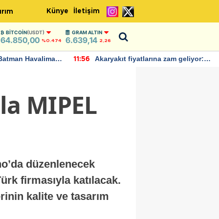
Künye
İletişim
ırım
BITCOIN
(USDT)
GRAM ALTIN
64.850,00
6.639,14
%0.474
2,26
Batman Havalimanı
Akaryakıt fiyatlarına zam geliyor:
11:56
 açıklamalarda
Yeni tarih açıklandı
yla MIPEL
lano’da düzenlenecek
ürk firmasıyla katılacak.
inin kalite ve tasarım