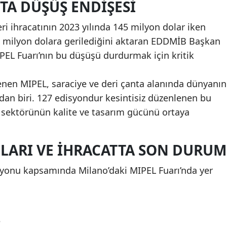
TTA DÜŞÜŞ ENDIŞESI
leri ihracatının 2023 yılında 145 milyon dolar iken
99 milyon dolara gerilediğini aktaran EDDMİB Başkan
PEL Fuarı’nın bu düşüşü durdurmak için kritik
lenen MIPEL, saraciye ve deri çanta alanında dünyanın
an biri. 127 edisyondur kesintisiz düzenlenen bu
 sektörünün kalite ve tasarım gücünü ortaya
ILARI VE IHRACATTA SON DURUM
asyonu kapsamında Milano’daki MIPEL Fuarı’nda yer
e