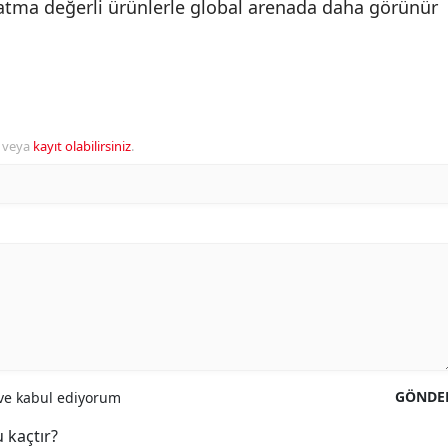
katma değerli ürünlerle global arenada daha görünür
veya
kayıt olabilirsiniz
.
GÖNDE
e kabul ediyorum
 kaçtır?