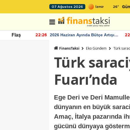
26
°
07 Ağustos 2026
Gün
r seviyesinin
2026 Haziran Ayında Bütçe Artışı
Flaş
22:26
22
Yaşandı
FinansTaksi
Eko Gündem
Türk sarac
Türk sarac
Fuarı’nda
Ege Deri ve Deri Mamulleri
dünyanın en büyük saraciy
Amaç, İtalya pazarında ih
gücünü dünyaya göster