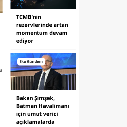
TCMB'nin
rezervlerinde artan
momentum devam
ediyor
Eko Gündem
a
Bakan Şimşek,
Batman Havalimanı
için umut verici
açıklamalarda