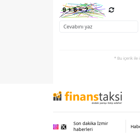
* Bu içerik ile
Son dakika İzmir
Habe
haberleri