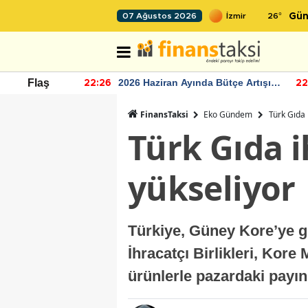
26
°
07 Ağustos 2026
Gün
r seviyesinin
2026 Haziran Ayında Bütçe Artışı
Flaş
22:26
22
Yaşandı
FinansTaksi
Eko Gündem
Türk Gıda 
Türk Gıda i
yükseliyor
Türkiye, Güney Kore’ye gı
İhracatçı Birlikleri, Kore
ürünlerle pazardaki payın