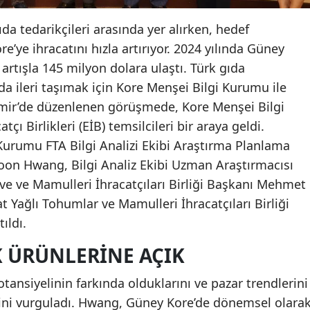
da tedarikçileri arasında yer alırken, hedef
e’ye ihracatını hızla artırıyor. 2024 yılında Güney
 artışla 145 milyon dolara ulaştı. Türk gıda
 da ileri taşımak için Kore Menşei Bilgi Kurumu ile
. İzmir’de düzenlenen görüşmede, Kore Menşei Bilgi
tçı Birlikleri (EİB) temsilcileri bir araya geldi.
Kurumu FTA Bilgi Analizi Ekibi Araştırma Planlama
oon Hwang, Bilgi Analiz Ekibi Uzman Araştırmacısı
 ve Mamulleri İhracatçıları Birliği Başkanı Mehmet
t Yağlı Tohumlar ve Mamulleri İhracatçıları Birliği
ıldı.
K ÜRÜNLERINE AÇIK
otansiyelinin farkında olduklarını ve pazar trendlerini
ni vurguladı. Hwang, Güney Kore’de dönemsel olara