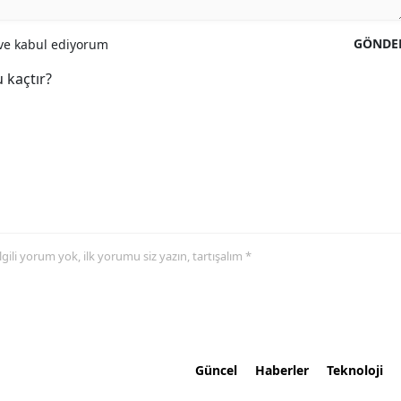
GÖNDE
e kabul ediyorum
 kaçtır?
 ilgili yorum yok, ilk yorumu siz yazın, tartışalım *
Güncel
Haberler
Teknoloji