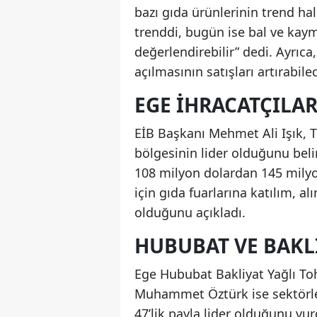
bazı gıda ürünlerinin trend ha
trenddi, bugün ise bal ve kayma
değerlendirebilir” dedi. Ayrıca
açılmasının satışları artırabilec
EGE İHRACATÇILA
EİB Başkanı Mehmet Ali Işık, Tü
bölgesinin lider olduğunu belir
108 milyon dolardan 145 milyon
için gıda fuarlarına katılım, 
olduğunu açıkladı.
HUBUBAT VE BAKL
Ege Hububat Bakliyat Yağlı Toh
Muhammet Öztürk ise sektörler
47’lik payla lider olduğunu vur