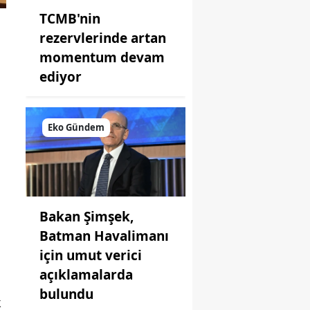
TCMB'nin
rezervlerinde artan
momentum devam
ediyor
Eko Gündem
Bakan Şimşek,
Batman Havalimanı
için umut verici
açıklamalarda
bulundu
k