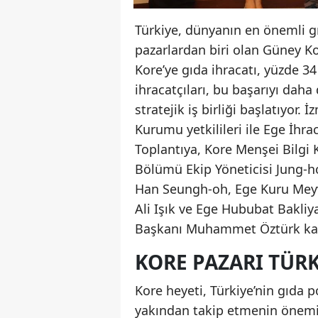
Türkiye, dünyanın en önemli gı
pazarlardan biri olan Güney Kor
Kore’ye gıda ihracatı, yüzde 34
ihracatçıları, bu başarıyı daha
stratejik iş birliği başlatıyor
Kurumu yetkilileri ile Ege İhraca
Toplantıya, Kore Menşei Bilgi 
Bölümü Ekip Yöneticisi Jung-h
Han Seungh-oh, Ege Kuru Meyve
Ali Işık ve Ege Hububat Bakliya
Başkanı Muhammet Öztürk kat
KORE PAZARI TÜR
Kore heyeti, Türkiye’nin gıda p
yakından takip etmenin önemi