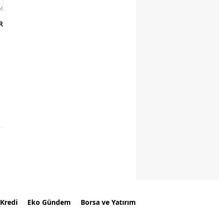
R
Kredi
Eko Gündem
Borsa ve Yatırım