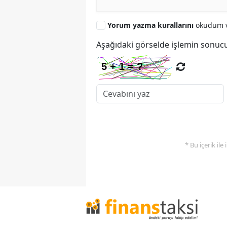
Yorum yazma kurallarını
okudum v
Aşağıdaki görselde işlemin sonucu
* Bu içerik ile