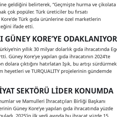
line geldiğini belirterek, “Geçmişte hurma ve çikolata
k çok popüler. Türk üreticiler bu fırsatı
, Kore’de Türk gıda ürünlerine özel marketlerin
eğini ifade etti.
RI GÜNEY KORE’YE ODAKLANIYOR
rkiye’nin yıllık 30 milyar dolarlık gıda ihracatında Eg
tti. Güney Kore’ye yapılan gıda ihracatının 2024’te
 dolara çıktığını hatırlatan Işık, bu artışı sürdürmek
alım heyetleri ve TURQUALITY projelerinin gündemde
IYAT SEKTÖRÜ LIDER KONUMDA
umlar ve Mamulleri İhracatçıları Birliği Başkanı
inin Güney Kore’ye yapılan gıda ihracatında yüzde
guladı. 2025’in ilk yedi ayında bu ihracat yüzde 15