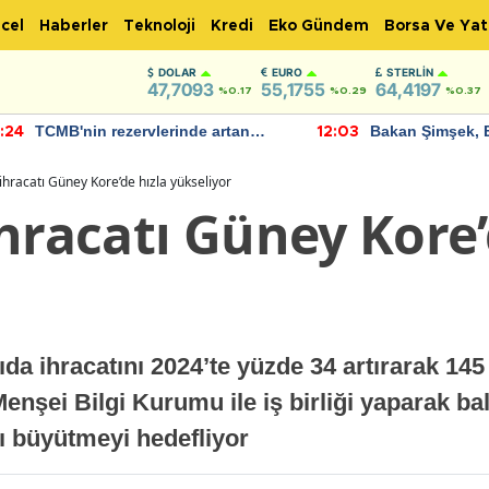
cel
Haberler
Teknoloji
Kredi
Eko Gündem
Borsa Ve Yat
DOLAR
EURO
STERLIN
47,7093
55,1755
64,4197
%0.17
%0.29
%0.37
TCMB'nin rezervlerinde artan
Bakan Şimşek, 
:24
12:03
momentum devam ediyor
için umut verici
bulundu
ihracatı Güney Kore’de hızla yükseliyor
hracatı Güney Kore’
da ihracatını 2024’te yüzde 34 artırarak 145
 Menşei Bilgi Kurumu ile iş birliği yaparak b
ı büyütmeyi hedefliyor