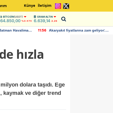
Künye
İletişim
ırım
BITCOIN
(USDT)
GRAM ALTIN
64.850,00
6.639,14
%0.474
2,26
Batman Havalimanı
Akaryakıt fiyatlarına zam geliyor:
11:56
 açıklamalarda
Yeni tarih açıklandı
de hızla
 milyon dolara taşıdı. Ege
al, kaymak ve diğer trend