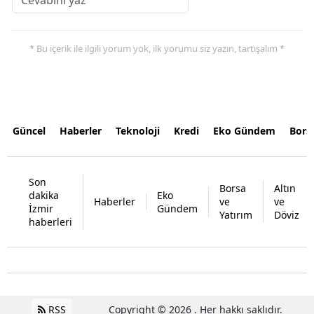
* Bu içerik ile ilgili yorum yok, ilk yorumu siz yazın, tartışalım *
Güncel
Haberler
Teknoloji
Kredi
Eko Gündem
Bors
Son
Borsa
Altın
dakika
Eko
Haberler
ve
ve
İzmir
Gündem
Yatırım
Döviz
haberleri
RSS
Copyright © 2026 . Her hakkı saklıdır.