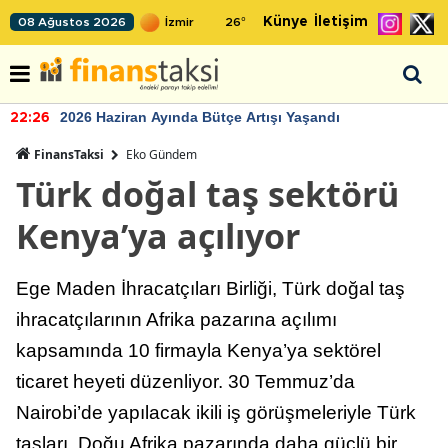
Künye
İletişim
08 Ağustos 2026
26
°
2026 Haziran Ayında Bütçe Artışı Yaşandı
22:26
FinansTaksi
Eko Gündem
Türk doğal taş sektörü
Kenya’ya açılıyor
Ege Maden İhracatçıları Birliği, Türk doğal taş
ihracatçılarının Afrika pazarına açılımı
kapsamında 10 firmayla Kenya’ya sektörel
ticaret heyeti düzenliyor. 30 Temmuz’da
Nairobi’de yapılacak ikili iş görüşmeleriyle Türk
taşları, Doğu Afrika pazarında daha güçlü bir