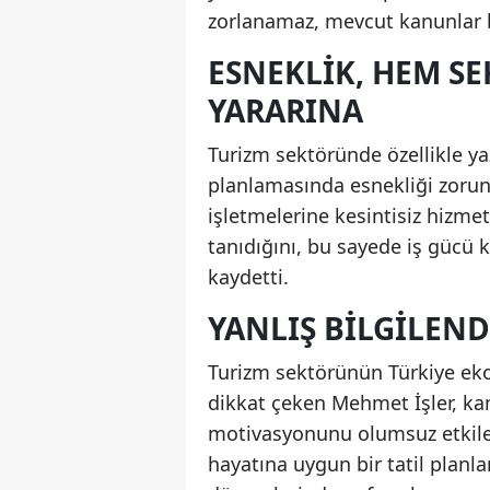
zorlanamaz, mevcut kanunlar bu
ESNEKLİK, HEM S
YARARINA
Turizm sektöründe özellikle y
planlamasında esnekliği zorunl
işletmelerine kesintisiz hiz
tanıdığını, bu sayede iş gücü
kaydetti.
YANLIŞ BİLGİLEN
Turizm sektörünün Türkiye eko
dikkat çeken Mehmet İşler, kam
motivasyonunu olumsuz etkiledi
hayatına uygun bir tatil planl