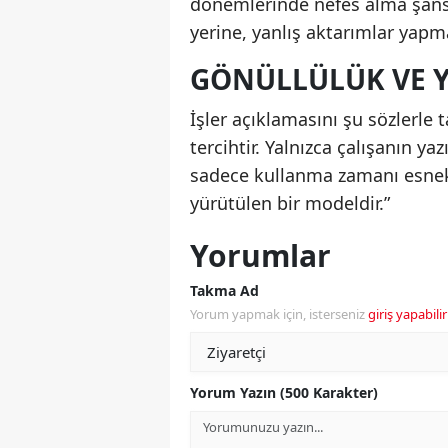
dönemlerinde nefes alma şansı
yerine, yanlış aktarımlar yapm
GÖNÜLLÜLÜK VE Y
İşler açıklamasını şu sözlerle
tercihtir. Yalnızca çalışanın yaz
sadece kullanma zamanı esnekle
yürütülen bir modeldir.”
Yorumlar
Takma Ad
Yorum yapmak için, isterseniz
giriş yapabilir
Yorum Yazın (500 Karakter)