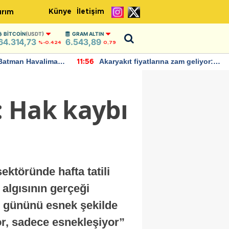
Künye
İletişim
ırım
BITCOIN
(USDT)
GRAM ALTIN
64.314,73
6.543,89
%-0.424
0,79
Batman Havalimanı
Akaryakıt fiyatlarına zam geliyor:
11:56
 açıklamalarda
Yeni tarih açıklandı
: Hak kaybı
töründe hafta tatili
algısının gerçeği
in gününü esnek şekilde
or, sadece esnekleşiyor”