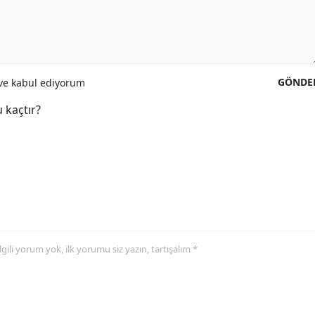
GÖNDE
e kabul ediyorum
 kaçtır?
 ilgili yorum yok, ilk yorumu siz yazın, tartışalım *