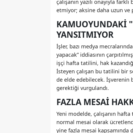
çalışanın yazılı onayıyla farkl
etmiyor; aksine daha uzun ve p
KAMUOYUNDAKİ "1
YANSITMIYOR
İşler, bazı medya mecralarında 
yapacak” iddiasının çarpıtılmı
işçi hafta tatilini, hak kazand
İsteyen çalışan bu tatilini bir 
de elde edebilecek. İşverenin b
gerektiği vurgulandı.
FAZLA MESAİ HAK
Yeni modelde, çalışanın hafta 
normal mesai olarak ücretlendi
yine fazla mesai kapsamında değ