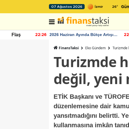
26
°
07 Ağustos 2026
Gün
r seviyesinin
2026 Haziran Ayında Bütçe Artışı
Flaş
22:26
22
Yaşandı
FinansTaksi
Eko Gündem
Turizmde h
Turizmde ha
değil, yeni
ETİK Başkanı ve TÜROFED 
düzenlemesine dair kamuo
yansıtmadığını belirtti. 
kullanmasına imkân tanıdı