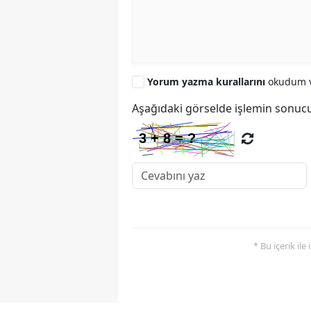
Yorum yazma kurallarını
okudum v
Aşağıdaki görselde işlemin sonucu
* Bu içerik ile