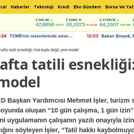
cel
Haberler
Teknoloji
Kredi
Eko Gündem
Borsa Ve Yat
DOLAR
EURO
STERLIN
47,6856
55,0373
64,2507
%0.11
%-0.01
%0.08
TCMB'nin rezervlerinde artan
Bakan Şimşek, 
:24
12:03
momentum devam ediyor
için umut verici
bulundu
afta tatili esnekliği: Hak kaybı değil, yeni model
fta tatili esnekliği
 model
Başkan Yardımcısı Mehmet İşler, turizm sek
yunda oluşan “10 gün çalışma, 1 gün izin” 
Yeni uygulamanın çalışanın yazılı onayıyla iz
ğını söyleyen İşler, “Tatil hakkı kaybolmuy