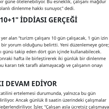
ı bir güne ötelenebiliyor. Bu esneklik, çalışanı mağdur
lanlı dinlenme hakkı sunuyor,” dedi.
0+1" İDDİASI GERÇEĞİ
yer alan “turizm çalışanı 10 gün çalışacak, 1 gün izin
ş bir yorum olduğunu belirtti. Yeni düzenlemeye göre;
ığı günü takip eden dört gün içinde kullanabilecek.
sonraki hafta ile birleştirerek iki günlük bir dinlenme
u kararı tek taraflı alamayacağı ve çalışanın onayı
KI DEVAM EDİYOR
tatilini ertelemesi durumunda, yalnızca bu gün
riliyor. Ancak günlük 8 saatin üzerindeki çalışmalar
erlendiriliyor. İşler, “Çalışan asla ücretsiz çalışmaya