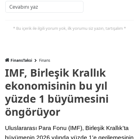
* Bu içerik ile ilgili yorum yok, ilk yorumu siz yazın, tartışalım *
FinansTaksi
Finans
IMF, Birleşik Krallık
ekonomisinin bu yıl
yüzde 1 büyümesini
öngörüyor
Uluslararası Para Fonu (IMF), Birleşik Krallık'ta
büyümenin 2026 yılında yüzde 1'e gerilemesinin