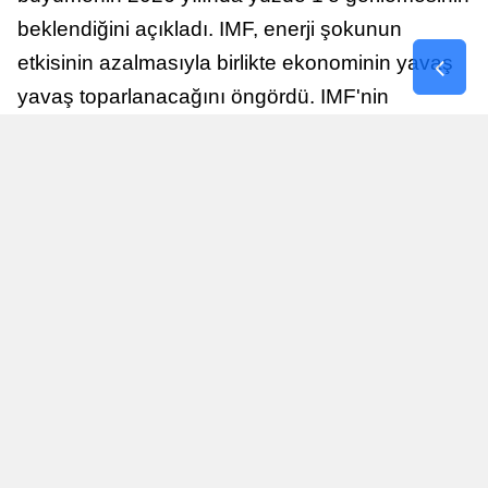
beklendiğini açıkladı. IMF, enerji şokunun
etkisinin azalmasıyla birlikte ekonominin yavaş
yavaş toparlanacağını öngördü. IMF'nin
raporuna göre, Birleşik Krallık ekonomisi,
sonraki yıllarda istikrarlı bir toparlanma süreci
yaşayabilir.
Yayınlanma
Nur Duman
16 Temmuz 2026 - 22:37