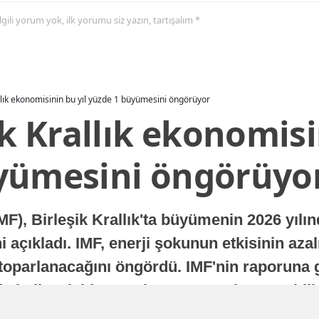
 ilgili yorum yok, ilk yorumu siz yazın, tartışalım *
allık ekonomisinin bu yıl yüzde 1 büyümesini öngörüyor
ik Krallık ekonomisi
yümesini öngörüyo
MF), Birleşik Krallık'ta büyümenin 2026 yılı
 açıkladı. IMF, enerji şokunun etkisinin azal
oparlanacağını öngördü. IMF'nin raporuna gö
a istikrarlı bir toparlanma süreci yaşayabilir