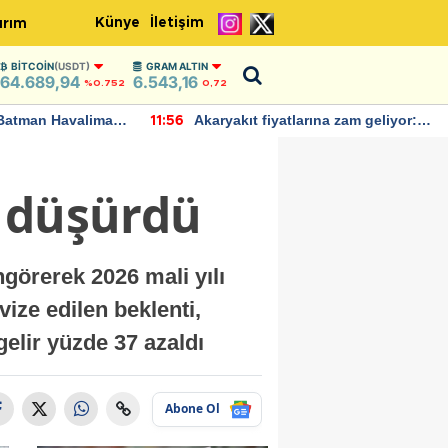
Künye
İletişim
ırım
BITCOIN
(USDT)
GRAM ALTIN
64.689,94
6.543,16
%0.752
0,72
Batman Havalimanı
Akaryakıt fiyatlarına zam geliyor:
11:56
 açıklamalarda
Yeni tarih açıklandı
6 düşürdü
görerek 2026 mali yılı
vize edilen beklenti,
gelir yüzde 37 azaldı
Abone Ol