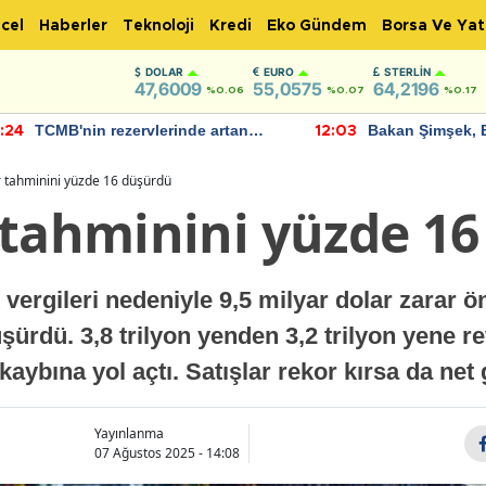
cel
Haberler
Teknoloji
Kredi
Eko Gündem
Borsa Ve Yat
DOLAR
EURO
STERLIN
47,6009
55,0575
64,2196
%0.06
%0.07
%0.17
TCMB'nin rezervlerinde artan
Bakan Şimşek, 
:24
12:03
momentum devam ediyor
için umut verici
bulundu
r tahminini yüzde 16 düşürdü
 tahminini yüzde 1
ergileri nedeniyle 9,5 milyar dolar zarar ön
ürdü. 3,8 trilyon yenden 3,2 trilyon yene re
kaybına yol açtı. Satışlar rekor kırsa da net 
Yayınlanma
07 Ağustos 2025 - 14:08