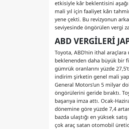
etkisiyle kâr beklentisini aşağ
mali yıl için faaliyet kârı tah
yene çekti. Bu revizyonun arkas
seviyesinde öngörülen vergi zar
ABD VERGILERI JA
Toyota, ABD’nin ithal araçlara
beklenenden daha büyük bir fin
gümrük oranlarını yüzde 27,5’
indirim şirketin genel mali yap
General Motors’un 5 milyar dol
öngörülerini geride bıraktı. Toy
başarıya imza attı. Ocak-Hazir
dönemine göre yüzde 7,4 artara
bazda ulaştığı en yüksek satış
çok araç satan otomobil üreti