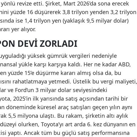
ı yönlü revize etti. Şirket, Mart 2026’da sona erecek
minini yüzde 16 düşürerek 3,8 trilyon yenden 3,2 trilyon
ında ise 1,4 trilyon yen (yaklaşık 9,5 milyar dolar)
arı yer alıyor.
PON DEVI ZORLADI
 uyguladığı yüksek gümrük vergileri nedeniyle
ansal yükle karşı karşıya kaldı. Her ne kadar ABD,
ten yüzde 15’e düşürme kararı almış olsa da, bu
ısını rahatlatmaya yetmedi. Üstelik bu vergi maliyeti
ar ve Ford’un 3 milyar dolar seviyesindeki
ota, 2025’in ilk yarısında satış açısından tarihi bir
an döneminde küresel araç satışları geçen yılın aynı
k 5,5 milyona ulaştı. Bu rakam, şirketin altı aylık
 düzeyi olurken, Toyota’yı art arda 6. kez dünyanın en
cisi yaptı. Ancak tüm bu güçlü satış performansına