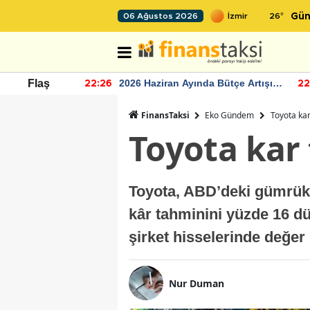
26
°
06 Ağustos 2026
Gün
r seviyesinin
2026 Haziran Ayında Bütçe Artışı
Flaş
22:26
22
Yaşandı
FinansTaksi
Eko Gündem
Toyota ka
Toyota kar
Toyota, ABD’deki gümrük v
kâr tahminini yüzde 16 düş
şirket hisselerinde değer 
Nur Duman