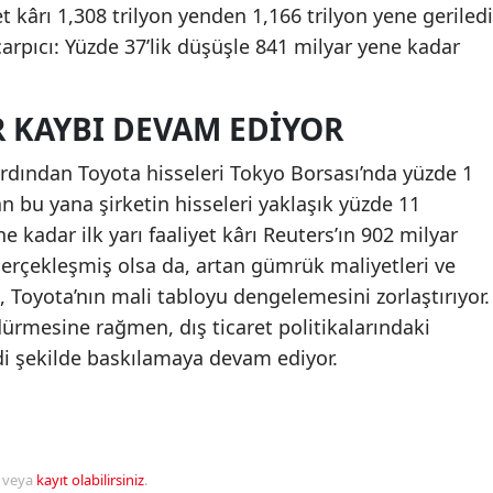
et kârı 1,308 trilyon yenden 1,166 trilyon yene geriledi
çarpıcı: Yüzde 37’lik düşüşle 841 milyar yene kadar
R KAYBI DEVAM EDIYOR
rdından Toyota hisseleri Tokyo Borsası’nda yüzde 1
n bu yana şirketin hisseleri yaklaşık yüzde 11
 kadar ilk yarı faaliyet kârı Reuters’ın 902 milyar
gerçekleşmiş olsa da, artan gümrük maliyetleri ve
, Toyota’nın mali tabloyu dengelemesini zorlaştırıyor.
rdürmesine rağmen, dış ticaret politikalarındaki
iddi şekilde baskılamaya devam ediyor.
veya
kayıt olabilirsiniz
.