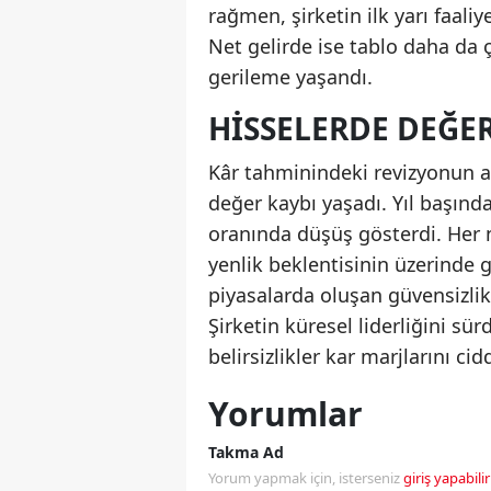
rağmen, şirketin ilk yarı faaliy
Net gelirde ise tablo daha da 
gerileme yaşandı.
HISSELERDE DEĞE
Kâr tahminindeki revizyonun a
değer kaybı yaşadı. Yıl başında
oranında düşüş gösterdi. Her ne
yenlik beklentisinin üzerinde 
piyasalarda oluşan güvensizlik
Şirketin küresel liderliğini sü
belirsizlikler kar marjlarını c
Yorumlar
Takma Ad
Yorum yapmak için, isterseniz
giriş yapabilir