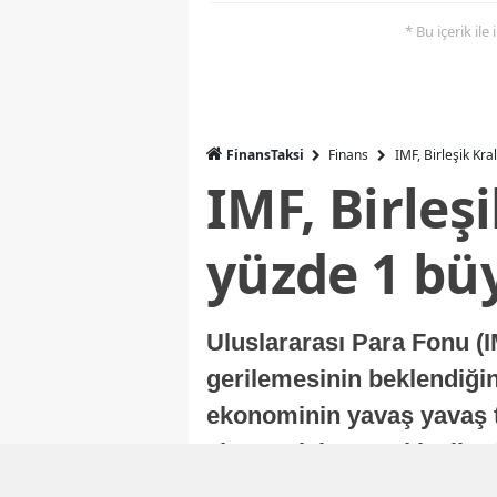
* Bu içerik ile
FinansTaksi
Finans
IMF, Birleşik Kr
IMF, Birleş
yüzde 1 bü
Uluslararası Para Fonu (I
gerilemesinin beklendiğini
ekonominin yavaş yavaş t
ekonomisi, sonraki yıllard