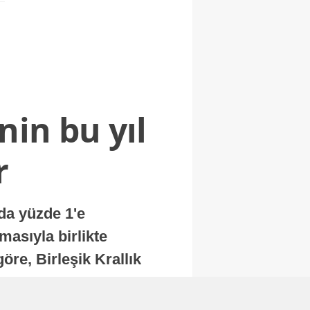
nin bu yıl
r
nda yüzde 1'e
masıyla birlikte
re, Birleşik Krallık
.