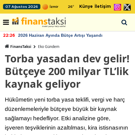
Künye
İletişim
07 Ağustos 2026
26
°
2026 Haziran Ayında Bütçe Artışı Yaşandı
22:26
FinansTaksi
Eko Gündem
Torba yasadan dev gelir!
Bütçeye 200 milyar TL’lik
kaynak geliyor
Hükûmetin yeni torba yasa teklifi, vergi ve harç
düzenlemeleriyle bütçeye büyük bir kaynak
sağlamayı hedefliyor. Etki analizine göre,
işveren teşviklerinin azaltılması, kira istisnasının