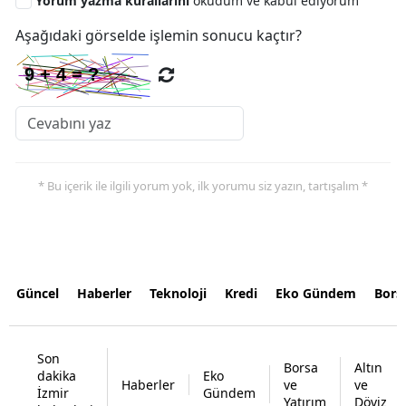
Yorum yazma kurallarını
okudum ve kabul ediyorum
Aşağıdaki görselde işlemin sonucu kaçtır?
* Bu içerik ile ilgili yorum yok, ilk yorumu siz yazın, tartışalım *
Güncel
Haberler
Teknoloji
Kredi
Eko Gündem
Bors
Son
Borsa
Altın
dakika
Eko
Haberler
ve
ve
İzmir
Gündem
Yatırım
Döviz