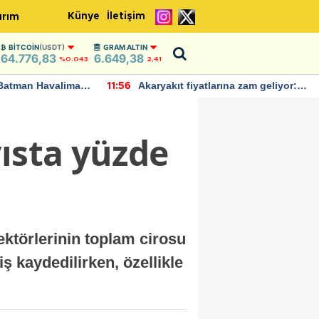
Künye
İletişim
ırım
BITCOIN
(USDT)
GRAM ALTIN
64.776,83
6.649,38
%0.043
2,41
Batman Havalimanı
Akaryakıt fiyatlarına zam geliyor:
11:56
 açıklamalarda
Yeni tarih açıklandı
ısta yüzde
sektörlerinin toplam cirosu
iş kaydedilirken, özellikle