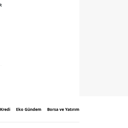
R
Kredi
Eko Gündem
Borsa ve Yatırım