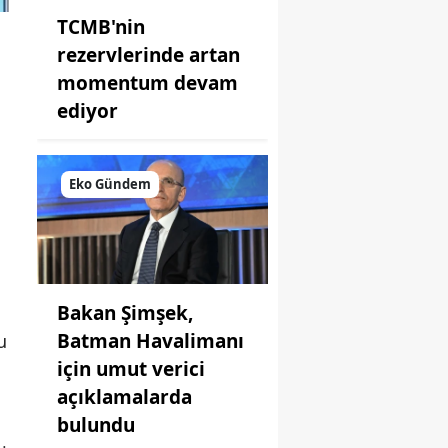
TCMB'nin
rezervlerinde artan
momentum devam
ediyor
Eko Gündem
Bakan Şimşek,
Batman Havalimanı
u
için umut verici
açıklamalarda
bulundu