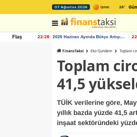
26
°
07 Ağustos 2026
Gün
r seviyesinin
2026 Haziran Ayında Bütçe Artışı
Flaş
22:26
22
Yaşandı
FinansTaksi
Eko Gündem
Toplam cir
Toplam ciro
41,5 yüksel
TÜİK verilerine göre, Mayı
yıllık bazda yüzde 41,5 ar
inşaat sektöründeki yüzde 