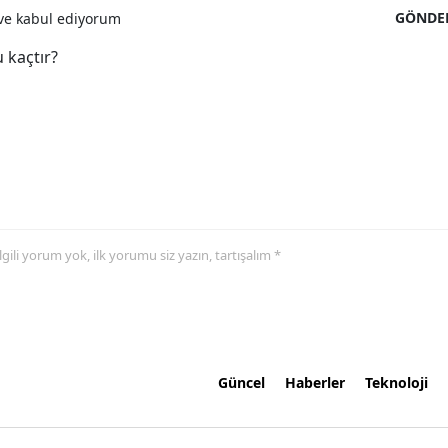
GÖNDE
e kabul ediyorum
 kaçtır?
 ilgili yorum yok, ilk yorumu siz yazın, tartışalım *
Güncel
Haberler
Teknoloji