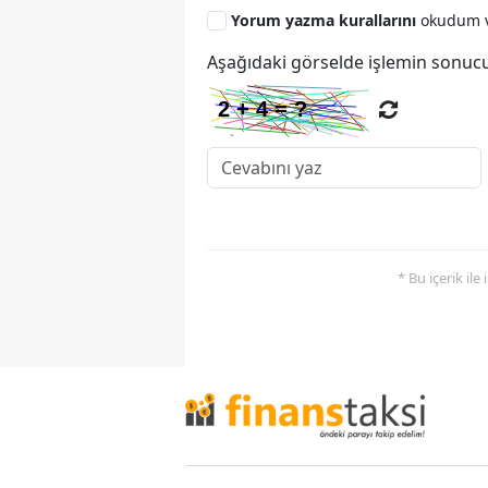
Yorum yazma kurallarını
okudum v
Aşağıdaki görselde işlemin sonucu
* Bu içerik ile