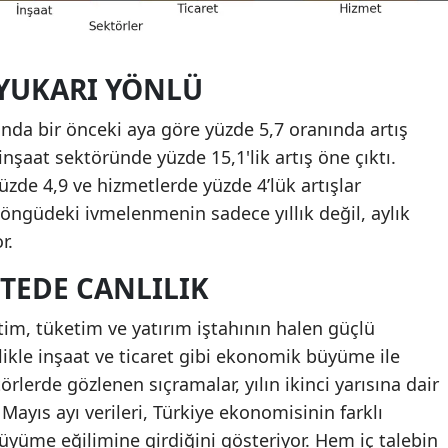
 YUKARI YÖNLÜ
nda bir önceki aya göre yüzde 5,7 oranında artış
 inşaat sektöründe yüzde 15,1'lik artış öne çıktı.
üzde 4,9 ve hizmetlerde yüzde 4’lük artışlar
öngüdeki ivmelenmenin sadece yıllık değil, aylık
r.
TEDE CANLILIK
etim, tüketim ve yatırım iştahının halen güçlü
llikle inşaat ve ticaret gibi ekonomik büyüme ile
lerde gözlenen sıçramalar, yılın ikinci yarısına dair
. Mayıs ayı verileri, Türkiye ekonomisinin farklı
büyüme eğilimine girdiğini gösteriyor. Hem iç talebin