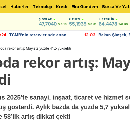
cel
Haberler
Teknoloji
Kredi
Eko Gündem
Borsa Ve Yat
DOLAR
EURO
STERLIN
47,7040
55,1935
64,4478
%0.15
%0.31
%0.39
TCMB'nin rezervlerinde artan
Bakan Şimşek, 
:24
12:03
momentum devam ediyor
için umut verici
bulundu
oda rekor artış: Mayısta yüzde 41,5 yükseldi
da rekor artış: May
di
s 2025’te sanayi, inşaat, ticaret ve hizmet 
tış gösterdi. Aylık bazda da yüzde 5,7 yüksel
58’lik artış dikkat çekti