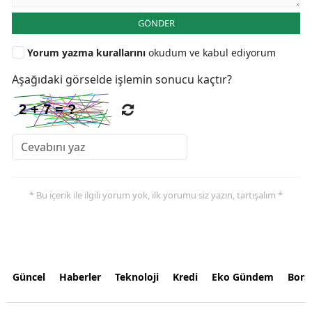
GÖNDER
Yorum yazma kurallarını
okudum ve kabul ediyorum
Aşağıdaki görselde işlemin sonucu kaçtır?
* Bu içerik ile ilgili yorum yok, ilk yorumu siz yazın, tartışalım *
Güncel
Haberler
Teknoloji
Kredi
Eko Gündem
Bors