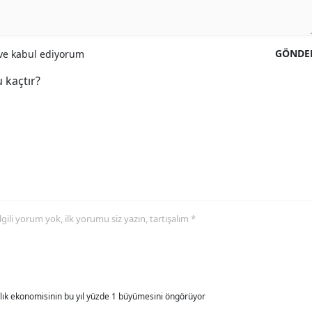
GÖNDE
e kabul ediyorum
 kaçtır?
 ilgili yorum yok, ilk yorumu siz yazın, tartışalım *
allık ekonomisinin bu yıl yüzde 1 büyümesini öngörüyor