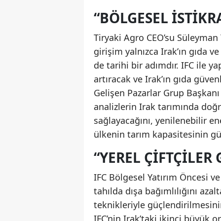
“BÖLGESEL ISTIKRA
Tiryaki Agro CEO’su Süleyman T
girişim yalnızca Irak’ın gıda ve
de tarihi bir adımdır. IFC ile y
artıracak ve Irak’ın gıda güven
Gelişen Pazarlar Grup Başkanı 
analizlerin Irak tarımında doğ
sağlayacağını, yenilenebilir en
ülkenin tarım kapasitesinin gü
“YEREL ÇIFTÇILER
IFC Bölgesel Yatırım Öncesi v
tahılda dışa bağımlılığını azalt
teknikleriyle güçlendirilmesini
IFC’nin Irak’taki ikinci büyük