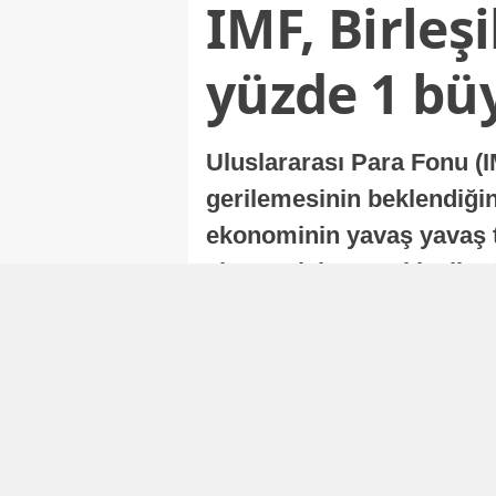
IMF, Birleş
yüzde 1 bü
Uluslararası Para Fonu (I
gerilemesinin beklendiğini
ekonominin yavaş yavaş t
ekonomisi, sonraki yıllard
Nur Duman