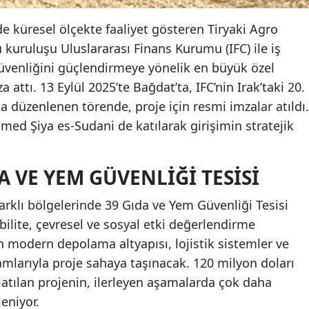
de küresel ölçekte faaliyet gösteren Tiryaki Agro
kuruluşu Uluslararası Finans Kurumu (IFC) ile iş
 güvenliğini güçlendirmeye yönelik en büyük özel
 attı. 13 Eylül 2025’te Bağdat’ta, IFC’nin Irak’taki 20.
düzenlenen törende, proje için resmi imzalar atıldı.
d Şiya es-Sudani de katılarak girişimin stratejik
A VE YEM GÜVENLIĞI TESISI
rklı bölgelerinde 39 Gıda ve Yem Güvenliği Tesisi
ibilite, çevresel ve sosyal etki değerlendirme
n modern depolama altyapısı, lojistik sistemler ve
ramlarıyla proje sahaya taşınacak. 120 milyon doları
latılan projenin, ilerleyen aşamalarda çok daha
eniyor.