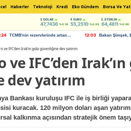
cel
Haberler
Teknoloji
Kredi
Eko Gündem
Borsa Ve Yat
DOLAR
EURO
STERLIN
47,7436
55,2510
64,4811
%0.18
%0.32
%0.38
TCMB'nin rezervlerinde artan
Bakan Şimşek, 
:24
12:03
momentum devam ediyor
için umut verici
bulundu
ro ve IFC’den Irak’ın gıda güvenliğine dev yatırım
o ve IFC’den Irak’ın
e dev yatırım
ya Bankası kuruluşu IFC ile iş birliği yapara
isi kuracak. 120 milyon doları aşan yatırım
kırsal kalkınma açısından stratejik önem taşı