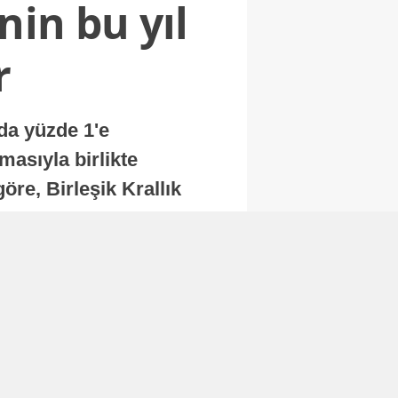
nin bu yıl
r
nda yüzde 1'e
masıyla birlikte
re, Birleşik Krallık
.
Abone Ol
Finans