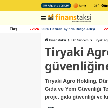
26
°
08 Ağustos 2026
Gün
r seviyesinin
2026 Haziran Ayında Bütçe Artışı
Flaş
22:26
22
Yaşandı
FinansTaksi
Eko Gündem
Tiryaki Ag
Tiryaki Agr
güvenliğin
Tiryaki Agro Holding, Dün
Gıda ve Yem Güvenliği Tes
proje, gıda güvenliği ve 