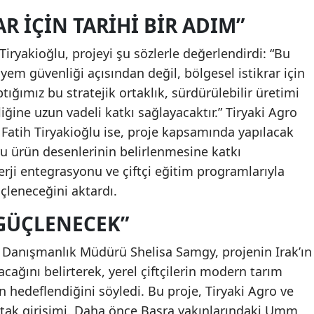
R IÇIN TARIHI BIR ADIM”
iryakioğlu, projeyi şu sözlerle değerlendirdi: “Bu
 yem güvenliği açısından değil, bölgesel istikrar için
aptığımız bu stratejik ortaklık, sürdürülebilir üretimi
liğine uzun vadeli katkı sağlayacaktır.” Tiryaki Agro
Fatih Tiryakioğlu ise, proje kapsamında yapılacak
ru ürün desenlerinin belirlenmesine katkı
erji entegrasyonu ve çiftçi eğitim programlarıyla
çleneceğini aktardı.
 GÜÇLENECEK”
e Danışmanlık Müdürü Shelisa Samgy, projenin Irak’ın
acağını belirterek, yerel çiftçilerin modern tarım
n hedeflendiğini söyledi. Bu proje, Tiryaki Agro ve
 ortak girişimi. Daha önce Basra yakınlarındaki Umm