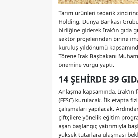
Tarım ürünleri tedarik zincirin
Holding, Dünya Bankası Grubu 
birliğine giderek Irak’ın gıda
sektör projelerinden birine imza
kuruluş yıldönümü kapsamında 
Törene Irak Başbakanı Muhamme
önemine vurgu yaptı.
14 ŞEHIRDE 39 GID
Anlaşma kapsamında, Irak’ın fa
(FFSC) kurulacak. İlk etapta fiz
çalışmaları yapılacak. Ardında
çiftçilere yönelik eğitim prog
aşan başlangıç yatırımıyla baş
yüksek tutarlara ulaşması bekl