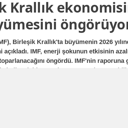
ik Krallık ekonomisi
yümesini öngörüyo
MF), Birleşik Krallık'ta büyümenin 2026 yılı
 açıkladı. IMF, enerji şokunun etkisinin azal
oparlanacağını öngördü. IMF'nin raporuna gö
a istikrarlı bir toparlanma süreci yaşayabilir
Yayınlanma
16 Temmuz 2026 - 22:37