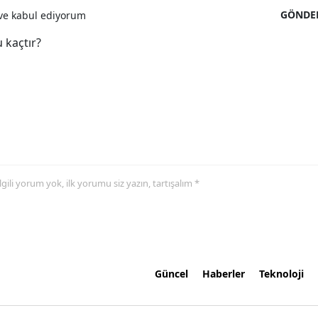
GÖNDE
e kabul ediyorum
 kaçtır?
 ilgili yorum yok, ilk yorumu siz yazın, tartışalım *
Güncel
Haberler
Teknoloji