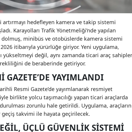
i artırmayı hedefleyen kamera ve takip sistemi
adı. Karayolları Trafik Yönetmeliği’nde yapılan
 dolmuş, minibüs ve otobüslerde kamera sistemi
026 itibarıyla yürürlüğe giriyor. Yeni uygulama,
ı yükseltmeyi değil, aynı zamanda ticari araç sahipler
ekliliğini de beraberinde getiriyor.
I GAZETE’DE YAYIMLANDI
rihli Resmi Gazete’de yayımlanarak resmiyet
yle birlikte yolcu taşımacılığı yapan ticari araçlarda
urulması zorunlu hale getirildi. Uygulama, araçların
geçiş takvimi ile hayata geçirilecek.
EĞIL, ÜÇLÜ GÜVENLIK SISTEMI