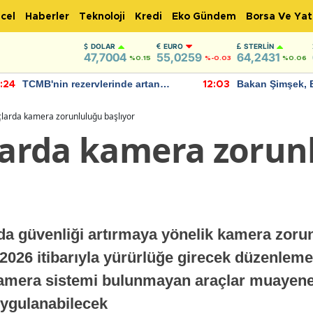
cel
Haberler
Teknoloji
Kredi
Eko Gündem
Borsa Ve Yat
DOLAR
EURO
STERLIN
47,7004
55,0259
64,2431
%0.15
%-0.03
%0.06
TCMB'nin rezervlerinde artan
Bakan Şimşek, 
:24
12:03
momentum devam ediyor
için umut verici
bulundu
çlarda kamera zorunluluğu başlıyor
çlarda kamera zorun
nda güvenliği artırmaya yönelik kamera zoru
2026 itibarıyla yürürlüğe girecek düzenleme
 Kamera sistemi bulunmayan araçlar muayen
uygulanabilecek