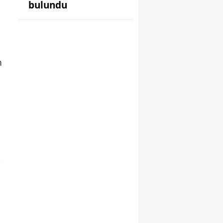
bulundu
m
p