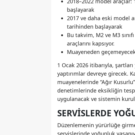
2018–2022 model araçlar: 
başlayarak
2017 ve daha eski model ar
tarihinden başlayarak
Bu takvim, M2 ve M3 sınıfı
araçlarını kapsıyor.
Muayeneden geçemeyecek
1 Ocak 2026 itibarıyla, şartları
yaptırımlar devreye girecek.
muayenelerinde “Ağır Kusurlu”
denetimlerinde eksikliğin tespi
uygulanacak ve sistemin kurul
SERVISLERDE YOĞ
Düzenlemenin yürürlüğe girmes
servislerinde yoğunluk yaşanıy