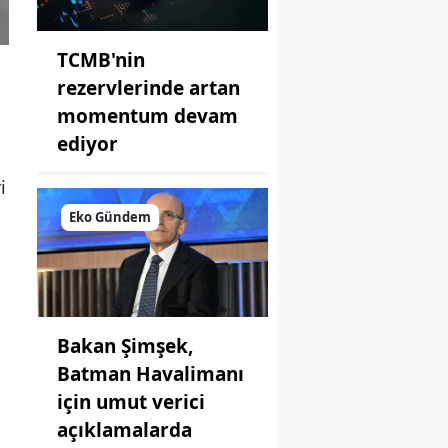
TCMB'nin
rezervlerinde artan
momentum devam
ediyor
i
Eko Gündem
Bakan Şimşek,
Batman Havalimanı
için umut verici
açıklamalarda