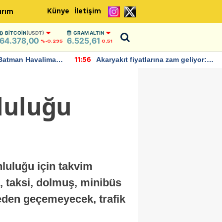
Künye
İletişim
ırım
BITCOIN
(USDT)
GRAM ALTIN
64.378,00
6.525,61
%-0.295
0,51
Batman Havalimanı
Akaryakıt fiyatlarına zam geliyor:
11:56
 açıklamalarda
Yeni tarih açıklandı
luluğu
nluluğu için takvim
, taksi, dolmuş, minibüs
eden geçemeyecek, trafik