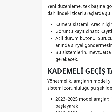
Yeni düzenleme, tek başına gö
dahilindeki ticari araçlarda ş
Kamera sistemi: Aracın içi
Görüntü kayıt cihazı: Kayı
Acil durum butonu: Sürücü 
anında sinyal göndermesi
Bu sistemlerin, mevzuatta 
gerekecek.
KADEMELI GEÇIŞ T
Yönetmelik, araçların model yıl
sistemi zorunluluğu şu şekild
2023–2025 model araçlar: 
başlayarak