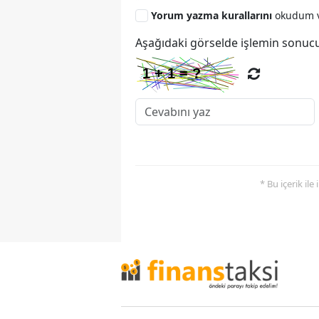
Yorum yazma kurallarını
okudum v
Aşağıdaki görselde işlemin sonucu
* Bu içerik ile