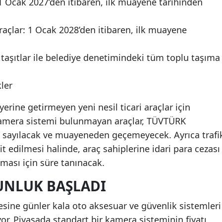
1 Ocak 2027’den itibaren, ilk muayene tarihinden
açlar: 1 Ocak 2028’den itibaren, ilk muayene
 taşıtlar ile belediye denetimindeki tüm toplu taşıma
ler
 yerine getirmeyen yeni nesil ticari araçlar için
 Kamera sistemi bulunmayan araçlar, TÜVTÜRK
 sayılacak ve muayeneden geçemeyecek. Ayrıca trafi
t edilmesi halinde, araç sahiplerine idari para cezası
ması için süre tanınacak.
UNLUK BAŞLADI
ine günler kala oto aksesuar ve güvenlik sistemleri
or. Piyasada standart bir kamera sisteminin fiyatı