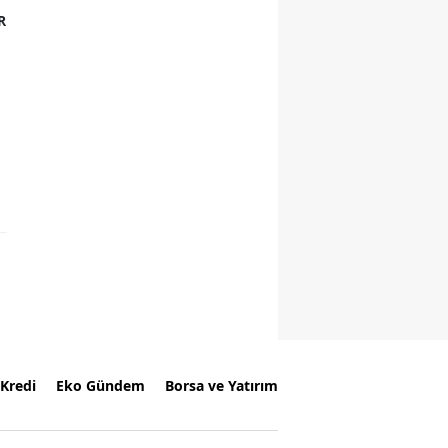
R
Kredi
Eko Gündem
Borsa ve Yatırım