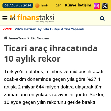
Künye
İletişim
06 Ağustos 2026
26
°
2026 Haziran Ayında Bütçe Artışı Yaşandı
22:26
FinansTaksi
Eko Gündem
Ticari araç ihracatında
10 aylık rekor
Türkiye’nin otobüs, minibüs ve midibüs ihracatı,
ocak-ekim döneminde geçen yıla göre %27,4
artışla 2 milyar 644 milyon dolara ulaşarak tüm
zamanların en yüksek seviyesini gördü. Sektör,
10 ayda geçen yılın rekorunu geride bıraktı