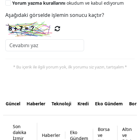
Yorum yazma kurallarını
okudum ve kabul ediyorum
Aşağıdaki görselde işlemin sonucu kaçtır?
* Bu içerik ile ilgili yorum yok, ilk yorumu siz yazın, tartışalım *
Güncel
Haberler
Teknoloji
Kredi
Eko Gündem
Bors
Son
Borsa
Altın
dakika
Eko
Haberler
ve
ve
İzmir
Gündem