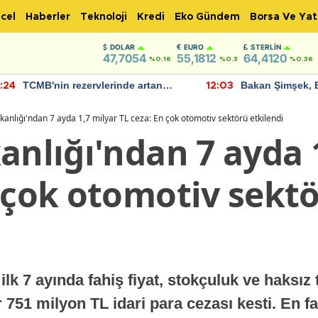
cel
Haberler
Teknoloji
Kredi
Eko Gündem
Borsa Ve Yat
DOLAR
EURO
STERLIN
47,7054
55,1812
64,4120
%0.16
%0.3
%0.36
TCMB'nin rezervlerinde artan
Bakan Şimşek, 
:24
12:03
momentum devam ediyor
için umut verici
bulundu
kanlığı'ndan 7 ayda 1,7 milyar TL ceza: En çok otomotiv sektörü etkilendi
anlığı'ndan 7 ayda 
n çok otomotiv sekt
 ilk 7 ayında fahiş fiyat, stokçuluk ve haksız
 751 milyon TL idari para cezası kesti. En f