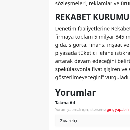
sözleşmeleri, reklamlar ve ürü
REKABET KURUMU D
Denetim faaliyetlerine Rekabet
firmaya toplam 5 milyar 845 mil
gıda, sigorta, finans, inşaat v
piyasada tüketici lehine istikr
artarak devam edeceğini belirt
spekülasyonla fiyat şişiren v
gösterilmeyeceğini” vurguladı.
Yorumlar
Takma Ad
Yorum yapmak için, isterseniz
giriş yapabilir