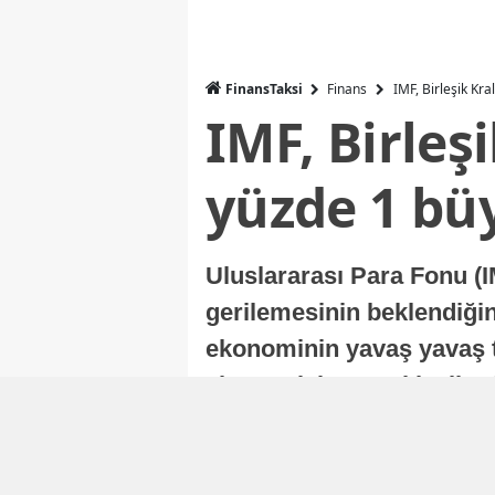
FinansTaksi
Finans
IMF, Birleşik Kr
IMF, Birleş
yüzde 1 bü
Uluslararası Para Fonu (I
gerilemesinin beklendiğini
ekonominin yavaş yavaş t
ekonomisi, sonraki yıllard
Nur Duman