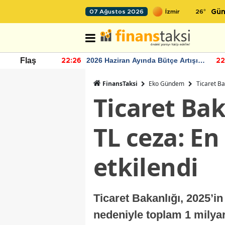
26
°
07 Ağustos 2026
Gün
r seviyesinin
2026 Haziran Ayında Bütçe Artışı
Flaş
22:26
22
Yaşandı
FinansTaksi
Eko Gündem
Ticaret Ba
Ticaret Bak
TL ceza: E
etkilendi
Ticaret Bakanlığı, 2025’in
nedeniyle toplam 1 milyar