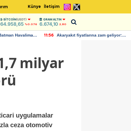
Künye
İletişim
ırım
BITCOIN
(USDT)
GRAM ALTIN
64.958,65
6.674,10
%0.076
2,80
Batman Havalimanı
Akaryakıt fiyatlarına zam geliyor:
11:56
 açıklamalarda
Yeni tarih açıklandı
1,7 milyar
örü
 ticari uygulamalar
azla ceza otomotiv