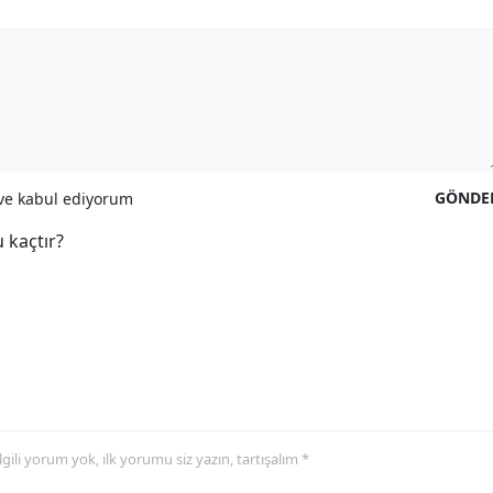
GÖNDE
e kabul ediyorum
 kaçtır?
 ilgili yorum yok, ilk yorumu siz yazın, tartışalım *