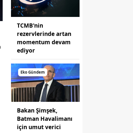
TCMB'nin
rezervlerinde artan
momentum devam
a
ediyor
Eko Gündem
n
Bakan Şimşek,
Batman Havalimanı
için umut verici