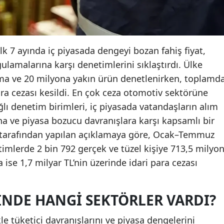
ilk 7 ayında iç piyasada dengeyi bozan fahiş fiyat,
ulamalarına karşı denetimlerini sıklaştırdı. Ülke
rma ve 20 milyona yakın ürün denetlenirken, toplamd
ara cezası kesildi. En çok ceza otomotiv sektörüne
ağlı denetim birimleri, iç piyasada vatandaşların alım
ına ve piyasa bozucu davranışlara karşı kapsamlı bir
 tarafından yapılan açıklamaya göre, Ocak–Temmuz
mlerde 2 bin 792 gerçek ve tüzel kişiye 713,5 milyo
 ise 1,7 milyar TL’nin üzerinde idari para cezası
NDE HANGI SEKTÖRLER VARDI?
e tüketici davranışlarını ve piyasa dengelerini