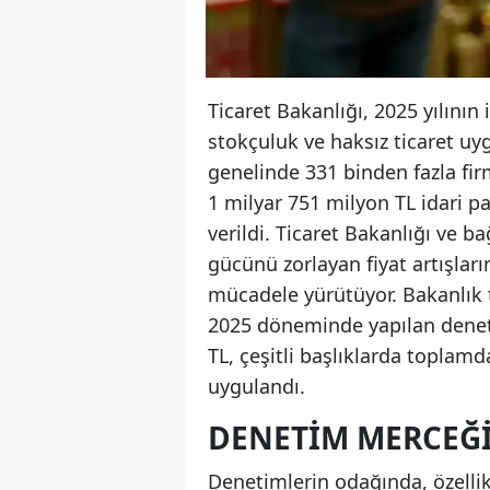
Ticaret Bakanlığı, 2025 yılının 
stokçuluk ve haksız ticaret uyg
genelinde 331 binden fazla fi
1 milyar 751 milyon TL idari p
verildi. Ticaret Bakanlığı ve b
gücünü zorlayan fiyat artışlar
mücadele yürütüyor. Bakanlık
2025 döneminde yapılan deneti
TL, çeşitli başlıklarda toplamda
uygulandı.
DENETIM MERCEĞI
Denetimlerin odağında, özellikl