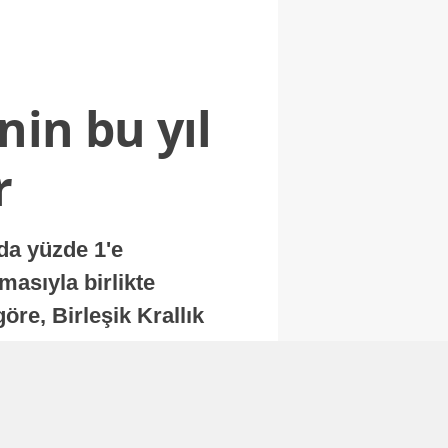
nin bu yıl
r
nda yüzde 1'e
masıyla birlikte
re, Birleşik Krallık
.
Abone Ol