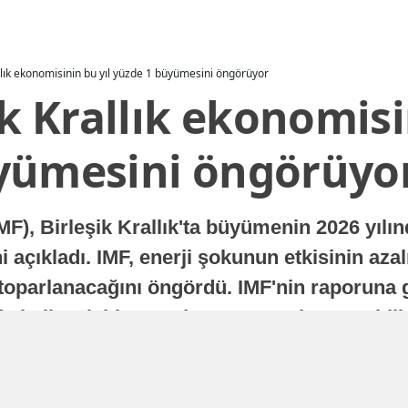
allık ekonomisinin bu yıl yüzde 1 büyümesini öngörüyor
ik Krallık ekonomisi
yümesini öngörüyo
MF), Birleşik Krallık'ta büyümenin 2026 yılı
 açıkladı. IMF, enerji şokunun etkisinin azal
oparlanacağını öngördü. IMF'nin raporuna gö
a istikrarlı bir toparlanma süreci yaşayabilir
Yayınlanma
16 Temmuz 2026 - 22:37