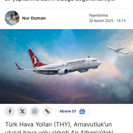
Yayınlanma
Nur Duman
20 Kasım 2025 - 14:13
Abone Ol
Türk Hava Yolları (THY), Arnavutluk’un
ulusal hava yolu şirketi Air Albania’daki