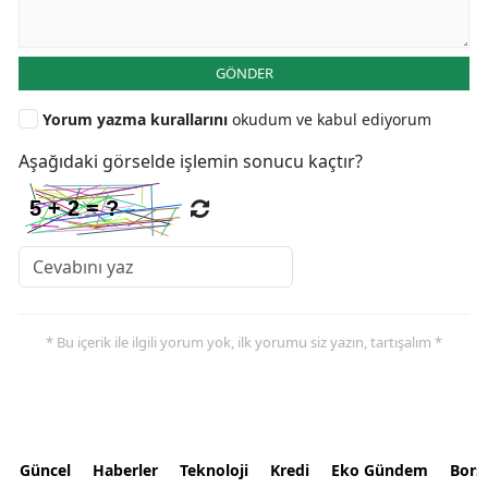
GÖNDER
Yorum yazma kurallarını
okudum ve kabul ediyorum
Aşağıdaki görselde işlemin sonucu kaçtır?
* Bu içerik ile ilgili yorum yok, ilk yorumu siz yazın, tartışalım *
Güncel
Haberler
Teknoloji
Kredi
Eko Gündem
Bors