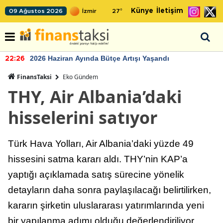
Künye
İletişim
09 Ağustos 2026
27
°
2026 Haziran Ayında Bütçe Artışı Yaşandı
22:26
FinansTaksi
Eko Gündem
THY, Air Albania’daki
hisselerini satıyor
Türk Hava Yolları, Air Albania’daki yüzde 49
hissesini satma kararı aldı. THY’nin KAP’a
yaptığı açıklamada satış sürecine yönelik
detayların daha sonra paylaşılacağı belirtilirken,
kararın şirketin uluslararası yatırımlarında yeni
bir yapılanma adımı olduğu değerlendiriliyor