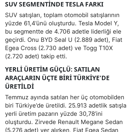
SUV SEGMENTINDE TESLA FARKI
SUV satışları, toplam otomobil satışlarının
yüzde 61,4’ünü oluşturdu. Tesla Model Y,
bu segmentte de 4.706 adetle liderliği ele
geçirdi. Onu BYD Seal U (2.889 adet), Fiat
Egea Cross (2.730 adet) ve Togg T10X
(2.720 adet) takip etti.
YERLI ÜRETIM GÜÇLÜ: SATILAN
ARAÇLARIN ÜÇTE BIRI TÜRKIYE'DE
ÜRETILDI
Temmuz ayında satılan her üç otomobilden
biri Türkiye’de üretildi. 25.913 adetlik satışla
yerli üretim pazarın yüzde 30,78’ini
oluşturdu. Zirvede Renault Megane Sedan
(5.276 adet) yer alırken, Fiat Egea Sedan