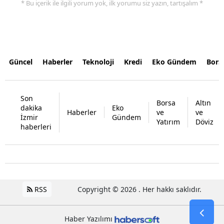
* Bu içerik ile ilgili yorum yok, ilk yorumu siz yazın, tartışalım *
Güncel
Haberler
Teknoloji
Kredi
Eko Gündem
Bors
Son
Borsa
Altın
dakika
Eko
Haberler
ve
ve
İzmir
Gündem
Yatırım
Döviz
haberleri
RSS
Copyright © 2026 . Her hakkı saklıdır.
Haber Yazılımı