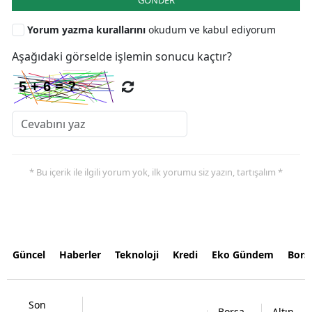
GÖNDER
Yorum yazma kurallarını
okudum ve kabul ediyorum
Aşağıdaki görselde işlemin sonucu kaçtır?
* Bu içerik ile ilgili yorum yok, ilk yorumu siz yazın, tartışalım *
Güncel
Haberler
Teknoloji
Kredi
Eko Gündem
Bors
Son
Borsa
Altın