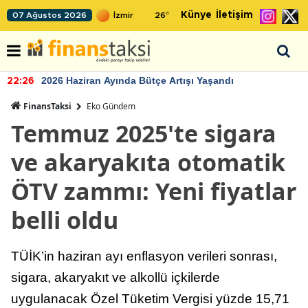
Künye
İletişim
07 Ağustos 2026
26
°
2026 Haziran Ayında Bütçe Artışı Yaşandı
22:26
FinansTaksi
Eko Gündem
Temmuz 2025'te sigara
ve akaryakıta otomatik
ÖTV zammı: Yeni fiyatlar
belli oldu
TÜİK’in haziran ayı enflasyon verileri sonrası,
sigara, akaryakıt ve alkollü içkilerde
uygulanacak Özel Tüketim Vergisi yüzde 15,71