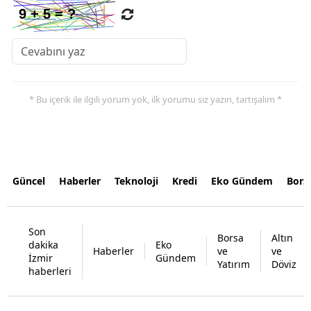
* Bu içerik ile ilgili yorum yok, ilk yorumu siz yazın, tartışalım *
Güncel
Haberler
Teknoloji
Kredi
Eko Gündem
Bors
Son
Borsa
Altın
dakika
Eko
Haberler
ve
ve
İzmir
Gündem
Yatırım
Döviz
haberleri