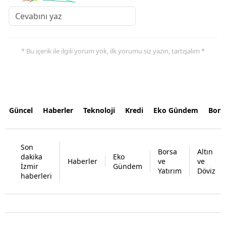
* Bu içerik ile ilgili yorum yok, ilk yorumu siz yazın, tartışalım *
Güncel
Haberler
Teknoloji
Kredi
Eko Gündem
Bors
Son
Borsa
Altın
dakika
Eko
Haberler
ve
ve
İzmir
Gündem
Yatırım
Döviz
haberleri