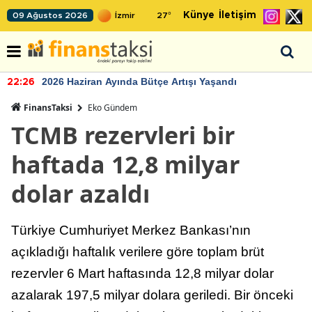
Künye
İletişim
09 Ağustos 2026
27
°
2026 Haziran Ayında Bütçe Artışı Yaşandı
22:26
FinansTaksi
Eko Gündem
TCMB rezervleri bir
haftada 12,8 milyar
dolar azaldı
Türkiye Cumhuriyet Merkez Bankası’nın
açıkladığı haftalık verilere göre toplam brüt
rezervler 6 Mart haftasında 12,8 milyar dolar
azalarak 197,5 milyar dolara geriledi. Bir önceki