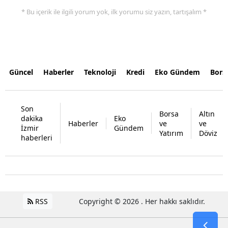
* Bu içerik ile ilgili yorum yok, ilk yorumu siz yazın, tartışalım *
Güncel
Haberler
Teknoloji
Kredi
Eko Gündem
Bors
Son
Borsa
Altın
dakika
Eko
Haberler
ve
ve
İzmir
Gündem
Yatırım
Döviz
haberleri
RSS
Copyright © 2026 . Her hakkı saklıdır.