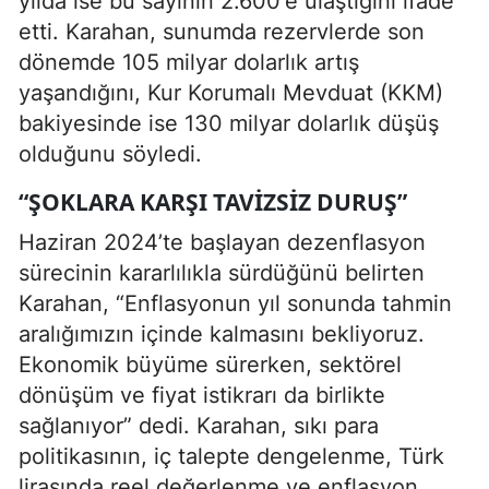
yılda ise bu sayının 2.600'e ulaştığını ifade
etti. Karahan, sunumda rezervlerde son
dönemde 105 milyar dolarlık artış
yaşandığını, Kur Korumalı Mevduat (KKM)
bakiyesinde ise 130 milyar dolarlık düşüş
olduğunu söyledi.
“ŞOKLARA KARŞI TAVIZSIZ DURUŞ”
Haziran 2024’te başlayan dezenflasyon
sürecinin kararlılıkla sürdüğünü belirten
Karahan, “Enflasyonun yıl sonunda tahmin
aralığımızın içinde kalmasını bekliyoruz.
Ekonomik büyüme sürerken, sektörel
dönüşüm ve fiyat istikrarı da birlikte
sağlanıyor” dedi. Karahan, sıkı para
politikasının, iç talepte dengelenme, Türk
lirasında reel değerlenme ve enflasyon