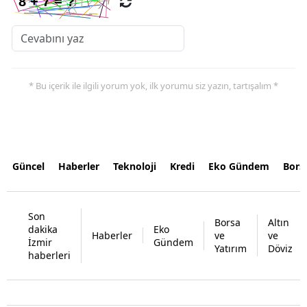
* Bu içerik ile ilgili yorum yok, ilk yorumu siz yazın, tartışalım *
Güncel
Haberler
Teknoloji
Kredi
Eko Gündem
Bors
Son
Borsa
Altın
dakika
Eko
Haberler
ve
ve
İzmir
Gündem
Yatırım
Döviz
haberleri