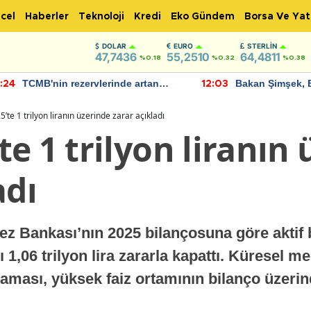
cel
Haberler
Teknoloji
Kredi
Eko Gündem
Borsa Ve Yat
DOLAR
EURO
STERLIN
47,7436
55,2510
64,4811
%0.18
%0.32
%0.38
TCMB'nin rezervlerinde artan
Bakan Şimşek, 
:24
12:03
momentum devam ediyor
için umut verici
bulundu
te 1 trilyon liranın üzerinde zarar açıkladı
e 1 trilyon liranın
adı
z Bankası’nın 2025 bilançosuna göre aktif b
lı 1,06 trilyon lira zararla kapattı. Küresel 
laması, yüksek faiz ortamının bilanço üzerind