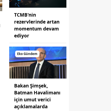
TCMB'nin
rezervlerinde artan
1
momentum devam
ediyor
Eko Gündem
Bakan Şimşek,
Batman Havalimanı
için umut verici
n
açıklamalarda