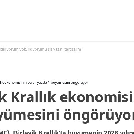
 ilgili yorum yok, ilk yorumu siz yazın, tartışalım *
allık ekonomisinin bu yıl yüzde 1 büyümesini öngörüyor
ik Krallık ekonomisi
yümesini öngörüyo
MF), Birleşik Krallık'ta büyümenin 2026 yılı