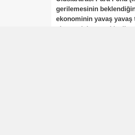
gerilemesinin beklendiğini
ekonominin yavaş yavaş t
ekonomisi, sonraki yıllard
Nur Duman