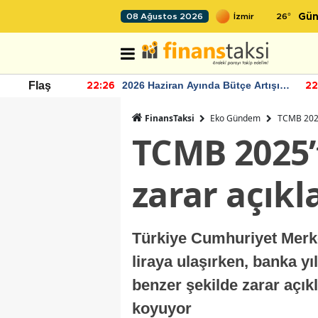
26
°
08 Ağustos 2026
Gün
r seviyesinin
2026 Haziran Ayında Bütçe Artışı
Flaş
22:26
22
Yaşandı
FinansTaksi
Eko Gündem
TCMB 2025’
TCMB 2025’t
zarar açıkl
Türkiye Cumhuriyet Merke
liraya ulaşırken, banka yı
benzer şekilde zarar açık
koyuyor