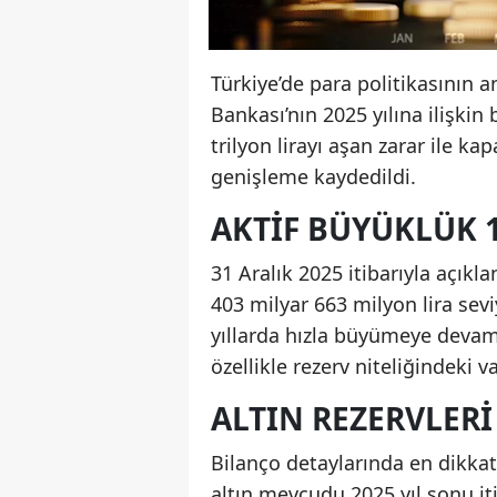
Türkiye’de para politikasının
Bankası’nın 2025 yılına ilişkin
trilyon lirayı aşan zarar ile k
genişleme kaydedildi.
AKTIF BÜYÜKLÜK 1
31 Aralık 2025 itibarıyla açıkl
403 milyar 663 milyon lira sev
yıllarda hızla büyümeye devam 
özellikle rezerv niteliğindeki va
ALTIN REZERVLERI
Bilanço detaylarında en dikkat 
altın mevcudu 2025 yıl sonu iti