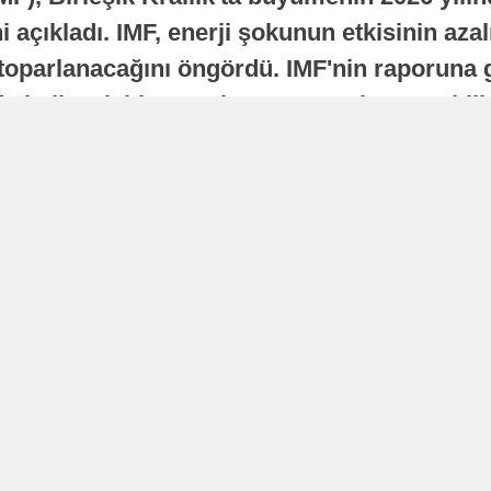
 açıkladı. IMF, enerji şokunun etkisinin azal
oparlanacağını öngördü. IMF'nin raporuna gö
a istikrarlı bir toparlanma süreci yaşayabilir
Yayınlanma
16 Temmuz 2026 - 22:37