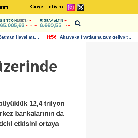
Künye
İletişim
ırım
BITCOIN
(USDT)
GRAM ALTIN
65.005,63
6.660,55
%-0.35
2,59
Batman Havalimanı
Akaryakıt fiyatlarına zam geliyor:
11:56
 açıklamalarda
Yeni tarih açıklandı
 üzerinde
üyüklük 12,4 trilyon
merkez bankalarının da
eki etkisini ortaya