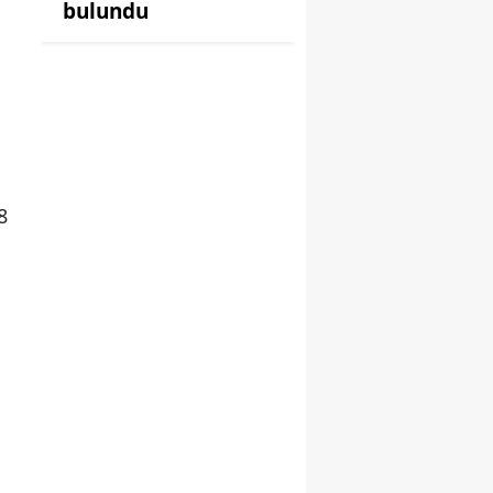
bulundu
.
8