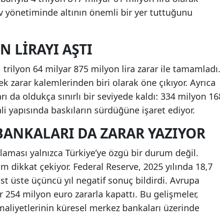
v yönetiminde altının önemli bir yer tuttuğunu
N LIRAYI AŞTI
rilyon 64 milyar 875 milyon lira zarar ile tamamladı
k zarar kalemlerinden biri olarak öne çıkıyor. Ayrıca
arı da oldukça sınırlı bir seviyede kaldı: 334 milyon 16
li yapısında baskıların sürdüğüne işaret ediyor.
BANKALARI DA ZARAR YAZIYOR
laması yalnızca Türkiye’ye özgü bir durum değil.
im dikkat çekiyor. Federal Reserve, 2025 yılında 18,7
üst üste üçüncü yıl negatif sonuç bildirdi. Avrupa
r 254 milyon euro zararla kapattı. Bu gelişmeler,
maliyetlerinin küresel merkez bankaları üzerinde