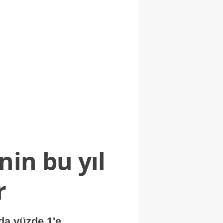
nin bu yıl
r
nda yüzde 1'e