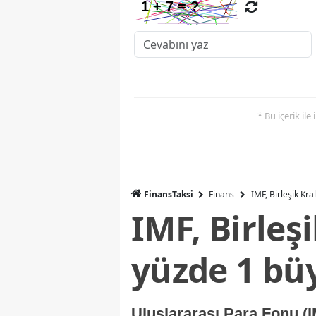
* Bu içerik ile
FinansTaksi
Finans
IMF, Birleşik Kr
IMF, Birleş
yüzde 1 bü
Uluslararası Para Fonu (I