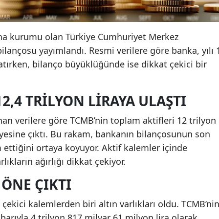
 ana kurumu olan Türkiye Cumhuriyet Merkez
 bilançosu yayımlandı. Resmi verilere göre banka, yılı 
apatırken, bilanço büyüklüğünde ise dikkat çekici bir
2,4 TRILYON LIRAYA ULAŞTI
anan verilere göre TCMB’nin toplam aktifleri 12 trilyon
iyesine çıktı. Bu rakam, bankanın bilançosunun son
ettiğini ortaya koyuyor. Aktif kalemler içinde
rlıkların ağırlığı dikkat çekiyor.
 ÖNE ÇIKTI
çekici kalemlerden biri altın varlıkları oldu. TCMB’ni
barıyla 4 trilyon 817 milyar 61 milyon lira olarak