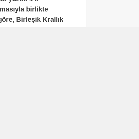
masıyla birlikte
re, Birleşik Krallık
.
Abone Ol