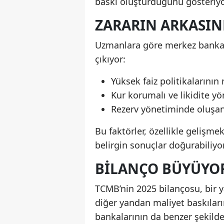
baskı oluşturduğunu gösteriyo
ZARARIN ARKASIN
Uzmanlara göre merkez bankası
çıkıyor:
Yüksek faiz politikalarının 
Kur korumalı ve likidite y
Rezerv yönetiminde oluşan
Bu faktörler, özellikle gelişm
belirgin sonuçlar doğurabiliyor
BILANÇO BÜYÜYOR
TCMB’nin 2025 bilançosu, bir 
diğer yandan maliyet baskılar
bankalarının da benzer şekilde