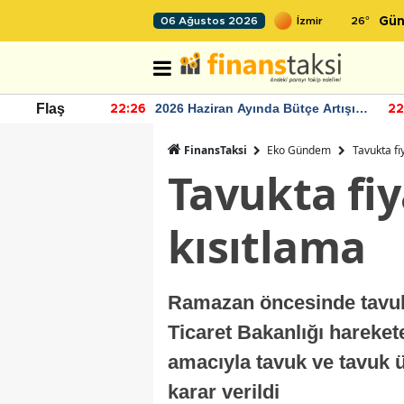
26
°
06 Ağustos 2026
Gün
r seviyesinin
2026 Haziran Ayında Bütçe Artışı
Flaş
22:26
22
Yaşandı
FinansTaksi
Eko Gündem
Tavukta fi
Tavukta fiy
kısıtlama
Ramazan öncesinde tavuk 
Ticaret Bakanlığı harekete
amacıyla tavuk ve tavuk ü
karar verildi