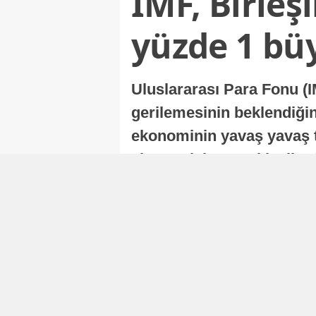
IMF, Birleş
yüzde 1 bü
Uluslararası Para Fonu (I
gerilemesinin beklendiğini
ekonominin yavaş yavaş t
ekonomisi, sonraki yıllard
Nur Duman