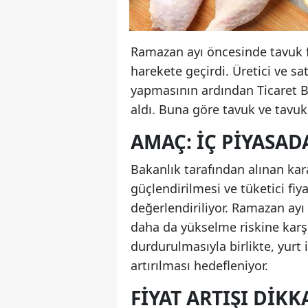
Ramazan ayı öncesinde tavuk f
harekete geçirdi. Üretici ve sa
yapmasının ardından Ticaret Ba
aldı. Buna göre tavuk ve tavuk
AMAÇ: İÇ PIYASAD
Bakanlık tarafından alınan kar
güçlendirilmesi ve tüketici fiy
değerlendiriliyor. Ramazan ayı 
daha da yükselme riskine karşı ö
durdurulmasıyla birlikte, yurt
artırılması hedefleniyor.
FIYAT ARTIŞI DIKK