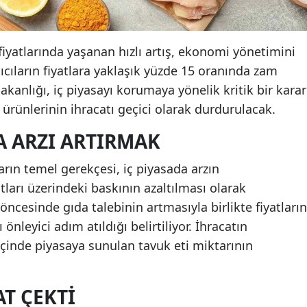
iyatlarında yaşanan hızlı artış, ekonomi yönetimini
tıcıların fiyatlara yaklaşık yüzde 15 oranında zam
kanlığı, iç piyasayı korumaya yönelik kritik bir karar
 ürünlerinin ihracatı geçici olarak durdurulacak.
A ARZI ARTIRMAK
arın temel gerekçesi, iç piyasada arzın
atları üzerindeki baskının azaltılması olarak
öncesinde gıda talebinin artmasıyla birlikte fiyatların
nleyici adım atıldığı belirtiliyor. İhracatın
 içinde piyasaya sunulan tavuk eti miktarının
AT ÇEKTI