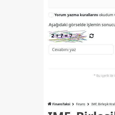
Yorum yazma kurallarını
okudum v
Aşağıdaki görselde işlemin sonucu
* Bu içerik ile
FinansTaksi
Finans
IMF, Birleşik Kr