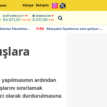
Künye
İletişim
ırım
BITCOIN
(USDT)
GRAM ALTIN
64.671,07
6.517,96
6
%0.761
0,34
Batman Havalimanı
Akaryakıt fiyatlarına zam geliyor:
11:56
 açıklamalarda
Yeni tarih açıklandı
ışlara
 yapılmasının ardından
ışlarını sınırlamak
ici olarak durdurulmasına