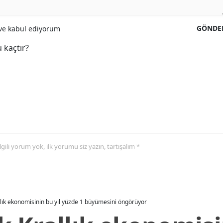
GÖNDE
e kabul ediyorum
 kaçtır?
 ilgili yorum yok, ilk yorumu siz yazın, tartışalım *
allık ekonomisinin bu yıl yüzde 1 büyümesini öngörüyor