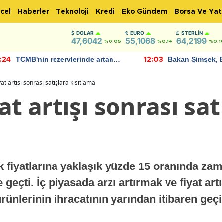
cel
Haberler
Teknoloji
Kredi
Eko Gündem
Borsa Ve Yat
DOLAR
EURO
STERLIN
47,6042
55,1068
64,2199
%0.05
%0.14
%0.1
TCMB'nin rezervlerinde artan
Bakan Şimşek, 
:24
12:03
momentum devam ediyor
için umut verici
bulundu
yat artışı sonrası satışlara kısıtlama
at artışı sonrası sat
fiyatlarına yaklaşık yüzde 15 oranında zam
 geçti. İç piyasada arzı artırmak ve fiyat art
rünlerinin ihracatının yarından itibaren geç