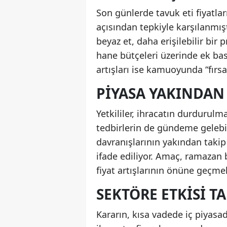
Son günlerde tavuk eti fiyatları
açısından tepkiyle karşılanmışt
beyaz et, daha erişilebilir bi
hane bütçeleri üzerinde ek bas
artışları ise kamuoyunda “fırsa
PIYASA YAKINDAN
Yetkililer, ihracatın durdurulm
tedbirlerin de gündeme gelebil
davranışlarının yakından takip 
ifade ediliyor. Amaç, ramazan
fiyat artışlarının önüne geçme
SEKTÖRE ETKISI T
Kararın, kısa vadede iç piyasad