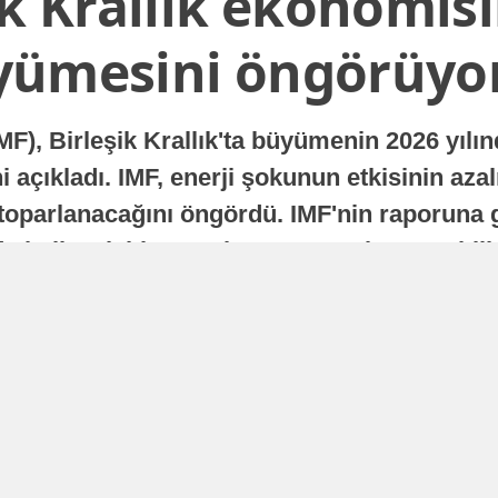
ik Krallık ekonomisi
yümesini öngörüyo
MF), Birleşik Krallık'ta büyümenin 2026 yılı
 açıkladı. IMF, enerji şokunun etkisinin azal
oparlanacağını öngördü. IMF'nin raporuna gö
a istikrarlı bir toparlanma süreci yaşayabilir
Yayınlanma
16 Temmuz 2026 - 22:37