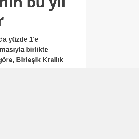
nin bu yıl
r
nda yüzde 1'e
masıyla birlikte
re, Birleşik Krallık
.
Abone Ol
Finans