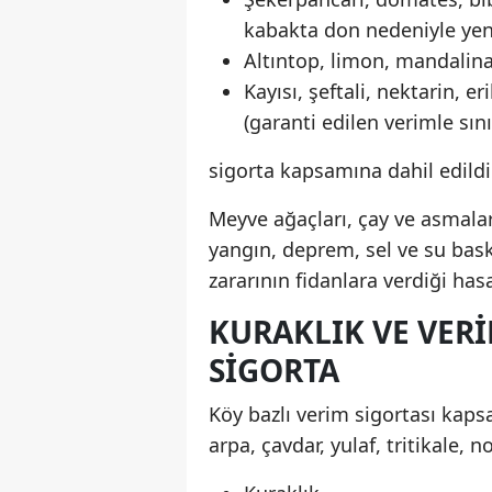
kabakta don nedeniyle yen
Altıntop, limon, mandalina
Kayısı, şeftali, nektarin, e
(garanti edilen verimle sın
sigorta kapsamına dahil edildi
Meyve ağaçları, çay ve asmalar 
yangın, deprem, sel ve su bask
zararının fidanlara verdiği hasa
KURAKLIK VE VERI
SIGORTA
Köy bazlı verim sigortası kaps
arpa, çavdar, yulaf, tritikale, 