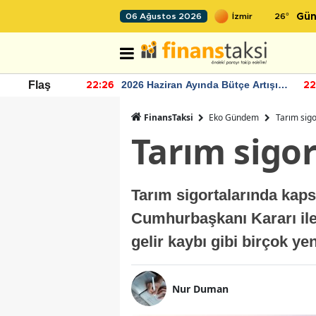
26
°
06 Ağustos 2026
Gün
r seviyesinin
2026 Haziran Ayında Bütçe Artışı
Flaş
22:26
22
Yaşandı
FinansTaksi
Eko Gündem
Tarım sig
Tarım sigo
Tarım sigortalarında kaps
Cumhurbaşkanı Kararı ile 
gelir kaybı gibi birçok ye
Nur Duman