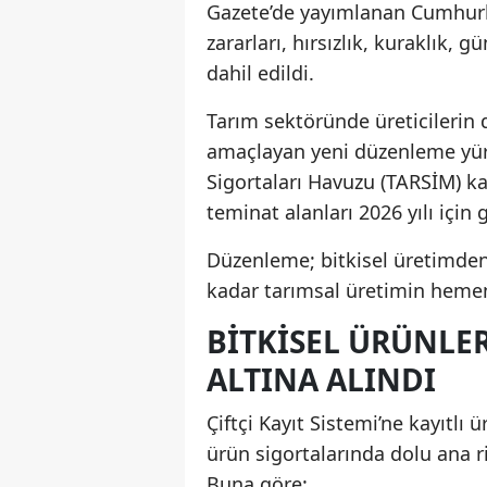
Gazete’de yayımlanan Cumhurb
zararları, hırsızlık, kuraklık, g
dahil edildi.
Tarım sektöründe üreticilerin 
amaçlayan yeni düzenleme yürü
Sigortaları Havuzu (TARSİM) ka
teminat alanları 2026 yılı için g
Düzenleme; bitkisel üretimden 
kadar tarımsal üretimin hemen
BITKISEL ÜRÜNLER
ALTINA ALINDI
Çiftçi Kayıt Sistemi’ne kayıtlı
ürün sigortalarında dolu ana ris
Buna göre: