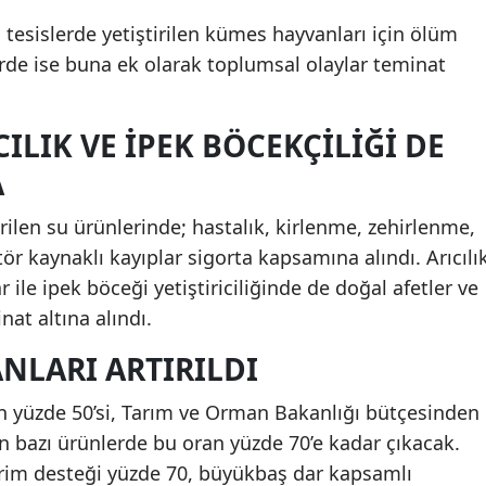
 tesislerde yetiştirilen kümes hayvanları için ölüm
lerde ise buna ek olarak toplumsal olaylar teminat
CILIK VE IPEK BÖCEKÇILIĞI DE
A
irilen su ürünlerinde; hastalık, kirlenme, zehirlenme,
tör kaynaklı kayıplar sigorta kapsamına alındı. Arıcılı
r ile ipek böceği yetiştiriciliğinde de doğal afetler ve
nat altına alındı.
NLARI ARTIRILDI
in yüzde 50’si, Tarım ve Orman Bakanlığı bütçesinden
n bazı ürünlerde bu oran yüzde 70’e kadar çıkacak.
prim desteği yüzde 70, büyükbaş dar kapsamlı