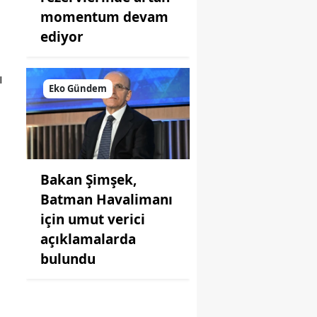
momentum devam
ediyor
ı
Eko Gündem
Bakan Şimşek,
Batman Havalimanı
için umut verici
açıklamalarda
bulundu