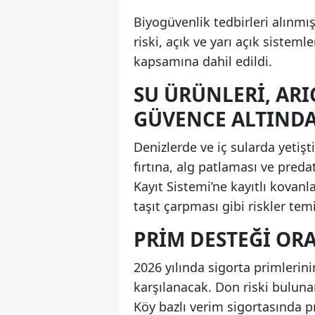
Biyogüvenlik tedbirleri alınmış
riski, açık ve yarı açık sistem
kapsamına dahil edildi.
SU ÜRÜNLERI, ARI
GÜVENCE ALTIND
Denizlerde ve iç sularda yetişt
fırtına, alg patlaması ve preda
Kayıt Sistemi’ne kayıtlı kovanla
taşıt çarpması gibi riskler temi
PRIM DESTEĞI ORA
2026 yılında sigorta primlerin
karşılanacak. Don riski buluna
Köy bazlı verim sigortasında 