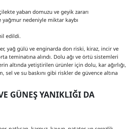
 çilekte yaban domuzu ve geyik zararı
yağmur nedeniyle miktar kaybı
l edildi.
er, yağ gülü ve enginarda don riski, kiraz, incir ve
ta teminatına alındı. Dolu ağı ve örtü sistemleri
n altında yetiştirilen ürünler için dolu, kar ağırlığı,
, sel ve su baskını gibi riskler de güvence altına
VE GÜNEŞ YANIKLIĞI DA
r, patlıcan, karpuz, kavun, patates ve çerezlik