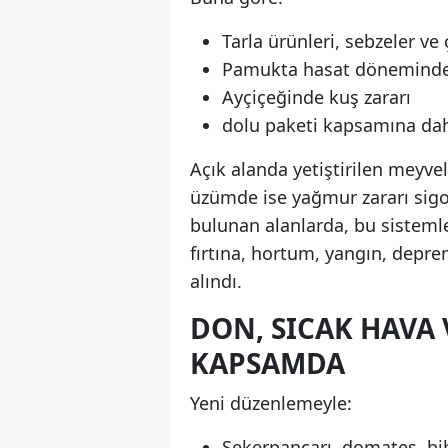
Tarla ürünleri, sebzeler ve
Pamukta hasat döneminde 
Ayçiçeğinde kuş zararı
dolu paketi kapsamına dahi
Açık alanda yetiştirilen meyvel
üzümde ise yağmur zararı sigor
bulunan alanlarda, bu sistemleri
fırtına, hortum, yangın, deprem
alındı.
DON, SICAK HAVA 
KAPSAMDA
Yeni düzenlemeyle:
Şekerpancarı, domates, bibe