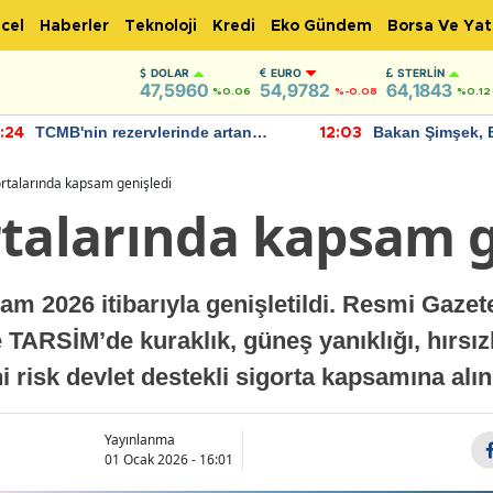
cel
Haberler
Teknoloji
Kredi
Eko Gündem
Borsa Ve Yat
DOLAR
EURO
STERLIN
47,5960
54,9782
64,1843
%0.06
%-0.08
%0.12
TCMB'nin rezervlerinde artan
Bakan Şimşek, 
:24
12:03
momentum devam ediyor
için umut verici
bulundu
ortalarında kapsam genişledi
rtalarında kapsam g
am 2026 itibarıyla genişletildi. Resmi Gaze
TARSİM’de kuraklık, güneş yanıklığı, hırsızl
ni risk devlet destekli sigorta kapsamına alın
Yayınlanma
01 Ocak 2026 - 16:01