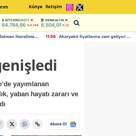
Künye
İletişim
ırım
BITCOIN
(USDT)
GRAM ALTIN
64.784,66
6.504,01
%0.168
0,12
Batman Havalimanı
Akaryakıt fiyatlarına zam geliyor:
11:56
 açıklamalarda
Yeni tarih açıklandı
enişledi
te’de yayımlanan
ık, yaban hayatı zararı ve
dı
Abone Ol