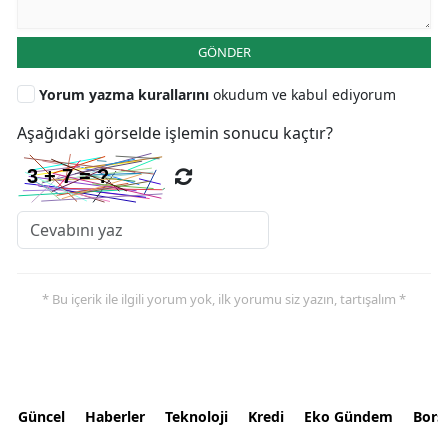
GÖNDER
Yorum yazma kurallarını
okudum ve kabul ediyorum
Aşağıdaki görselde işlemin sonucu kaçtır?
* Bu içerik ile ilgili yorum yok, ilk yorumu siz yazın, tartışalım *
Güncel
Haberler
Teknoloji
Kredi
Eko Gündem
Bors