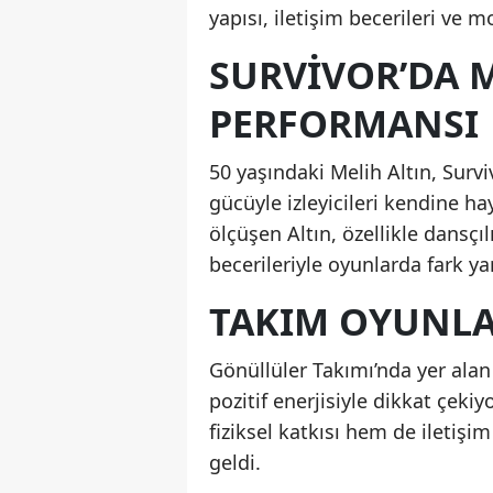
yapısı, iletişim becerileri ve 
SURVIVOR’DA M
PERFORMANSI
50 yaşındaki Melih Altın, Surviv
gücüyle izleyicileri kendine h
ölçüşen Altın, özellikle dansç
becerileriyle oyunlarda fark yar
TAKIM OYUNLA
Gönüllüler Takımı’nda yer alan
pozitif enerjisiyle dikkat çek
fiziksel katkısı hem de iletişi
geldi.