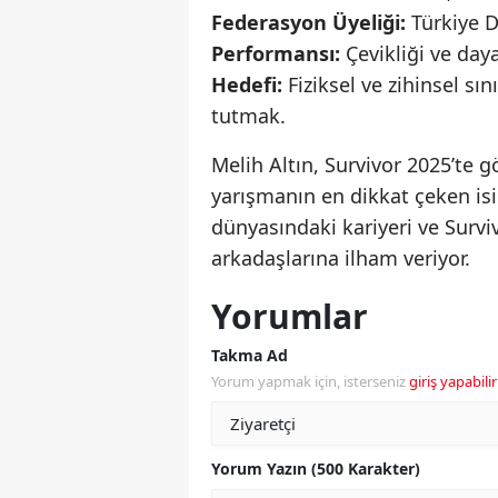
Federasyon Üyeliği:
Türkiye 
Performansı:
Çevikliği ve daya
Hedefi:
Fiziksel ve zihinsel sı
tutmak.
Melih Altın, Survivor 2025’te g
yarışmanın en dikkat çeken is
dünyasındaki kariyeri ve Surviv
arkadaşlarına ilham veriyor.
Yorumlar
Takma Ad
Yorum yapmak için, isterseniz
giriş yapabilir
Yorum Yazın (500 Karakter)