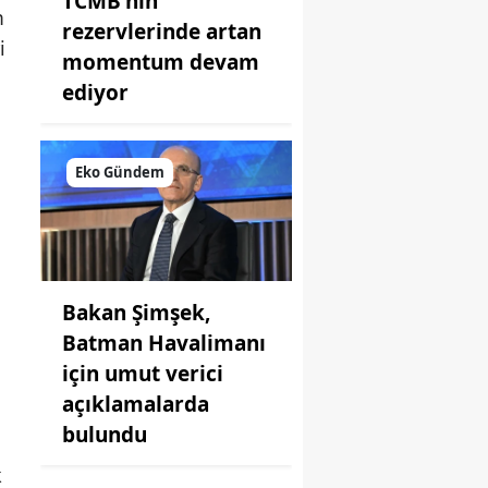
TCMB'nin
m
rezervlerinde artan
i
momentum devam
ediyor
Eko Gündem
Bakan Şimşek,
Batman Havalimanı
için umut verici
açıklamalarda
bulundu
k