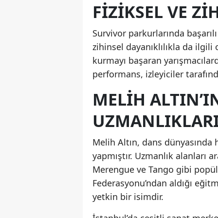
FIZIKSEL VE ZI
Survivor parkurlarında başarıl
zihinsel dayanıklılıkla da ilgi
kurmayı başaran yarışmacılard
performans, izleyiciler tarafınd
MELIH ALTIN’I
UZMANLIKLAR
Melih Altın, dans dünyasında
yapmıştır. Uzmanlık alanları a
Merengue ve Tango gibi popüler
Federasyonu’ndan aldığı eğitme
yetkin bir isimdir.