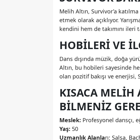
Melih Altın, Survivor’a katılma
etmek olarak açıklıyor. Yarı
kendini hem de takımını ileri t
HOBILERI VE İ
Dans dışında müzik, doğa yürüy
Altın, bu hobileri sayesinde he
olan pozitif bakışı ve enerjisi
KISACA MELIH
BILMENIZ GER
Meslek:
Profesyonel dansçı, e
Yaş:
50
Uzmanlık Alanla
rı: Salsa, B