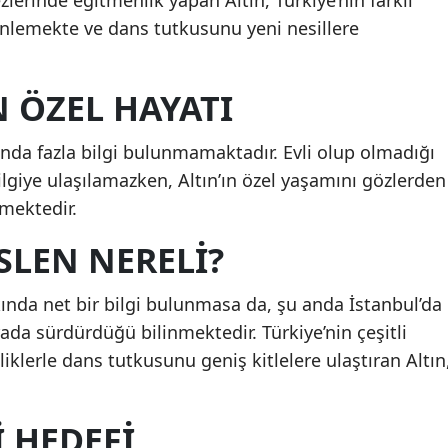
zlerinde eğitmenlik yapan Altın, Türkiye’nin farklı
enlemekte ve dans tutkusunu yeni nesillere
N ÖZEL HAYATI
kında fazla bilgi bulunmamaktadır. Evli olup olmadığı
giye ulaşılamazken, Altın’ın özel yaşamını gözlerden
nmektedir.
SLEN NERELI?
ında net bir bilgi bulunmasa da, şu anda İstanbul’da
ada sürdürdüğü bilinmektedir. Türkiye’nin çeşitli
iklerle dans tutkusunu geniş kitlelere ulaştıran Altın
 HEDEFI