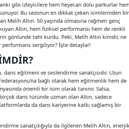
anki gibi izleyicilere hem heyecan dolu parkurlar he
 sunuyor. Bu sezonun en dikkat çeken isimlerinden bir
ışan Melih Altın. 50 yaşında olmasına rağmen genç
uyan Altın, hem fiziksel performansı hem de renkli
lerin gönlünde taht kurdu. Peki, Melih Altın kimdir, ne
ir performans sergiliyor? İşte detaylar!
IMDIR?
ı, dans eğitmeni ve seslendirme sanatçısıdır. Uzun
rı Federasyonu’na bağlı olarak hem eğitmenlik hem de
yasında önemli bir isim olarak tanınır. Salsa,
birçok dans türünde uzman olan Altın, sadece
platformlarda da dans kariyerine katkı sağlamış bir
endirme sanatçılığıyla da ilgilenen Melih Altın, enerji