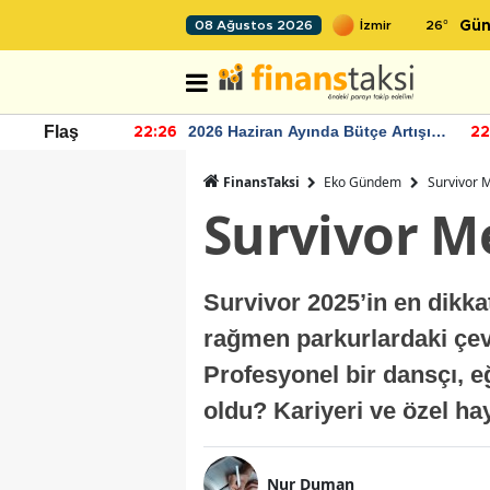
26
°
08 Ağustos 2026
Gün
r seviyesinin
2026 Haziran Ayında Bütçe Artışı
Flaş
22:26
22
Yaşandı
FinansTaksi
Eko Gündem
Survivor M
Survivor Me
Survivor 2025’in en dikka
rağmen parkurlardaki çevik
Profesyonel bir dansçı, e
oldu? Kariyeri ve özel hay
Nur Duman