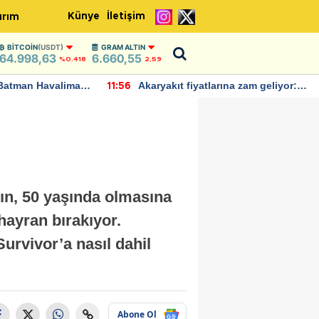
Künye
İletişim
ırım
BITCOIN
(USDT)
GRAM ALTIN
64.998,63
6.660,55
%0.418
2,59
Batman Havalimanı
Akaryakıt fiyatlarına zam geliyor:
11:56
 açıklamalarda
Yeni tarih açıklandı
tın, 50 yaşında olmasına
 hayran bırakıyor.
urvivor’a nasıl dahil
Abone Ol