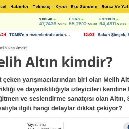
cel
Haberler
Teknoloji
Kredi
Eko Gündem
Borsa Ve Yat
DOLAR
EURO
STERLIN
47,7436
55,2510
64,4811
%0.18
%0.32
%0.38
TCMB'nin rezervlerinde artan
Bakan Şimşek, 
:24
12:03
momentum devam ediyor
için umut verici
bulundu
elih Altın kimdir?
lih Altın kimdir?
t çeken yarışmacılarından biri olan Melih Al
liği ve dayanıklılığıyla izleyicileri kendine
ğitmen ve seslendirme sanatçısı olan Altın, S
atıyla ilgili hangi detaylar dikkat çekiyor?
Yayınlanma