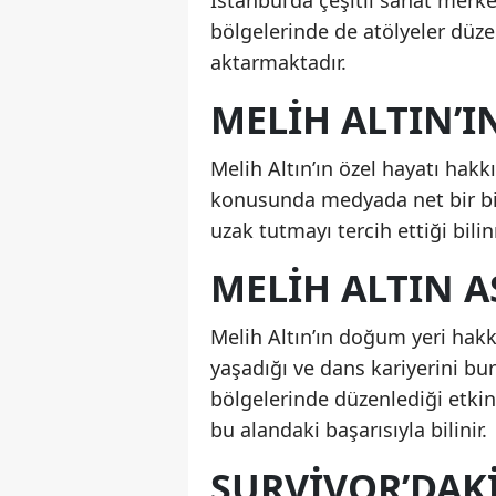
İstanbul’da çeşitli sanat merke
bölgelerinde de atölyeler düz
aktarmaktadır.
MELIH ALTIN’I
Melih Altın’ın özel hayatı hak
konusunda medyada net bir bil
uzak tutmayı tercih ettiği bili
MELIH ALTIN A
Melih Altın’ın doğum yeri hakk
yaşadığı ve dans kariyerini bur
bölgelerinde düzenlediği etkinl
bu alandaki başarısıyla bilinir.
SURVIVOR’DAKI