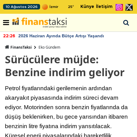
Künye
İletişim
10 Ağustos 2026
25
°
2026 Haziran Ayında Bütçe Artışı Yaşandı
22:26
FinansTaksi
Eko Gündem
Sürücülere müjde:
Benzine indirim geliyor
Petrol fiyatlarındaki gerilemenin ardından
akaryakıt piyasasında indirim süreci devam
ediyor. Motorinden sonra benzin fiyatlarında da
düşüş beklenirken, bu gece yarısından itibaren
benzinin litre fiyatına indirim yansıtılacak.
Küresel enerji piyasalarındaki hareketlilik,