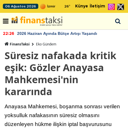
Künye
İletişim
06 Ağustos 2026
26
°
2026 Haziran Ayında Bütçe Artışı Yaşandı
22:26
FinansTaksi
Eko Gündem
Süresiz nafakada kritik
eşik: Gözler Anayasa
Mahkemesi'nin
kararında
Anayasa Mahkemesi, boşanma sonrası verilen
yoksulluk nafakasının süresiz olmasını
düzenleyen hükme ilişkin iptal başvurusunu