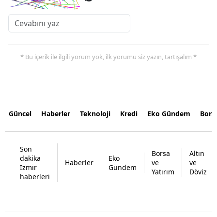
* Bu içerik ile ilgili yorum yok, ilk yorumu siz yazın, tartışalım *
Güncel
Haberler
Teknoloji
Kredi
Eko Gündem
Bors
Son
Borsa
Altın
dakika
Eko
Haberler
ve
ve
İzmir
Gündem
Yatırım
Döviz
haberleri