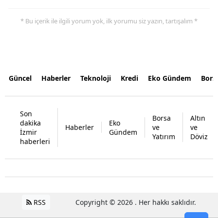
* Bu içerik ile ilgili yorum yok, ilk yorumu siz yazın, tartışalım *
Güncel
Haberler
Teknoloji
Kredi
Eko Gündem
Bors
Son
Borsa
Altın
dakika
Eko
Haberler
ve
ve
İzmir
Gündem
Yatırım
Döviz
haberleri
RSS
Copyright © 2026 . Her hakkı saklıdır.