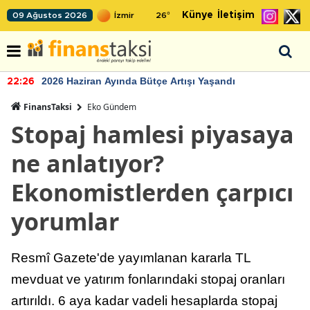
Künye
İletişim
09 Ağustos 2026
26
°
2026 Haziran Ayında Bütçe Artışı Yaşandı
22:26
FinansTaksi
Eko Gündem
Stopaj hamlesi piyasaya
ne anlatıyor?
Ekonomistlerden çarpıcı
yorumlar
Resmî Gazete'de yayımlanan kararla TL
mevduat ve yatırım fonlarındaki stopaj oranları
artırıldı. 6 aya kadar vadeli hesaplarda stopaj