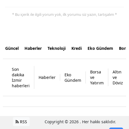
* Bu içerik ile ilgili yorum yok, ilk yorumu siz yazın, tartışalım *
Güncel
Haberler
Teknoloji
Kredi
Eko Gündem
Bors
Son
Borsa
Altın
dakika
Eko
Haberler
ve
ve
İzmir
Gündem
Yatırım
Döviz
haberleri
RSS
Copyright © 2026 . Her hakkı saklıdır.