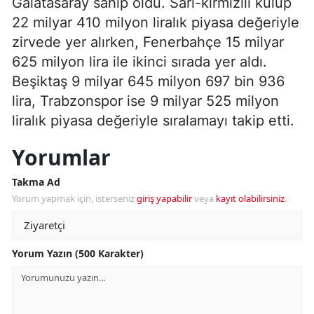
Galatasaray sahip oldu. Sarı-kırmızılı kulüp
22 milyar 410 milyon liralık piyasa değeriyle
zirvede yer alırken, Fenerbahçe 15 milyar
625 milyon lira ile ikinci sırada yer aldı.
Beşiktaş 9 milyar 645 milyon 697 bin 936
lira, Trabzonspor ise 9 milyar 525 milyon
liralık piyasa değeriyle sıralamayı takip etti.
Yorumlar
Takma Ad
Yorum yapmak için, isterseniz
giriş yapabilir
veya
kayıt olabilirsiniz
.
Yorum Yazın (500 Karakter)