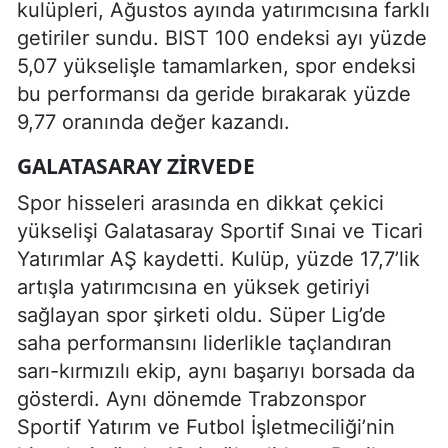
kulüpleri, Ağustos ayında yatırımcısına farklı
getiriler sundu. BIST 100 endeksi ayı yüzde
5,07 yükselişle tamamlarken, spor endeksi
bu performansı da geride bırakarak yüzde
9,77 oranında değer kazandı.
GALATASARAY ZIRVEDE
Spor hisseleri arasında en dikkat çekici
yükselişi Galatasaray Sportif Sınai ve Ticari
Yatırımlar AŞ kaydetti. Kulüp, yüzde 17,7’lik
artışla yatırımcısına en yüksek getiriyi
sağlayan spor şirketi oldu. Süper Lig’de
saha performansını liderlikle taçlandıran
sarı-kırmızılı ekip, aynı başarıyı borsada da
gösterdi. Aynı dönemde Trabzonspor
Sportif Yatırım ve Futbol İşletmeciliği’nin