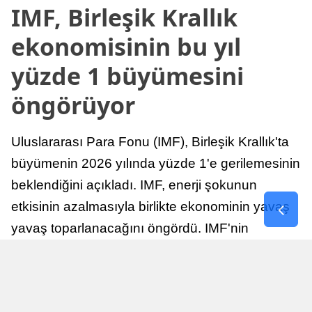
IMF, Birleşik Krallık
ekonomisinin bu yıl
yüzde 1 büyümesini
öngörüyor
Uluslararası Para Fonu (IMF), Birleşik Krallık'ta
büyümenin 2026 yılında yüzde 1'e gerilemesinin
beklendiğini açıkladı. IMF, enerji şokunun
etkisinin azalmasıyla birlikte ekonominin yavaş
yavaş toparlanacağını öngördü. IMF'nin
raporuna göre, Birleşik Krallık ekonomisi,
sonraki yıllarda istikrarlı bir toparlanma süreci
yaşayabilir.