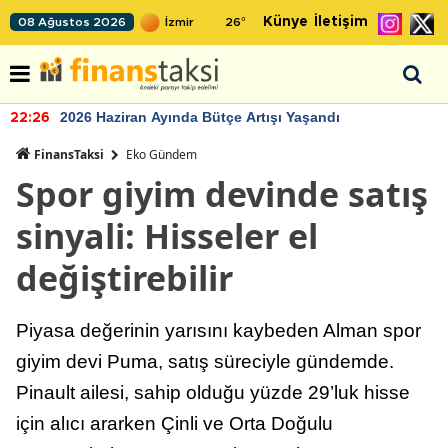
Künye
İletişim
08 Ağustos 2026
26
°
2026 Haziran Ayında Bütçe Artışı Yaşandı
22:26
FinansTaksi
Eko Gündem
Spor giyim devinde satış
sinyali: Hisseler el
değiştirebilir
Piyasa değerinin yarısını kaybeden Alman spor
giyim devi Puma, satış süreciyle gündemde.
Pinault ailesi, sahip olduğu yüzde 29’luk hisse
için alıcı ararken Çinli ve Orta Doğulu