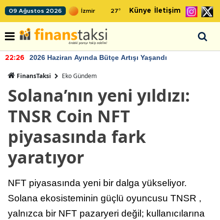
Künye
İletişim
09 Ağustos 2026
27
°
2026 Haziran Ayında Bütçe Artışı Yaşandı
22:26
FinansTaksi
Eko Gündem
Solana’nın yeni yıldızı:
TNSR Coin NFT
piyasasında fark
yaratıyor
NFT piyasasında yeni bir dalga yükseliyor.
Solana ekosisteminin güçlü oyuncusu TNSR ,
yalnızca bir NFT pazaryeri değil; kullanıcılarına