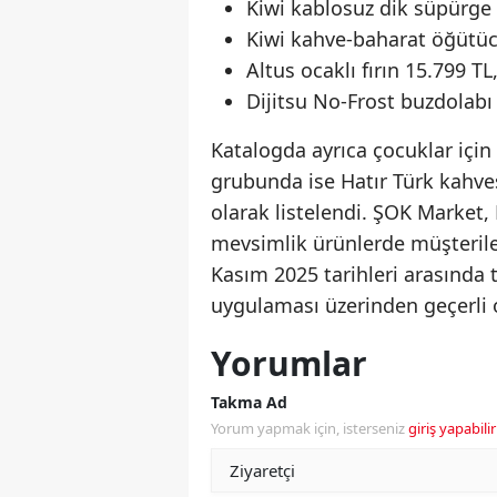
Kiwi kablosuz dik süpürge 
Kiwi kahve-baharat öğütüc
Altus ocaklı fırın 15.799 TL
Dijitsu No-Frost buzdolabı
Katalogda ayrıca çocuklar için
grubunda ise Hatır Türk kahves
olarak listelendi. ŞOK Market
mevsimlik ürünlerde müşteril
Kasım 2025 tarihleri arasında
uygulaması üzerinden geçerli 
Yorumlar
Takma Ad
Yorum yapmak için, isterseniz
giriş yapabilir