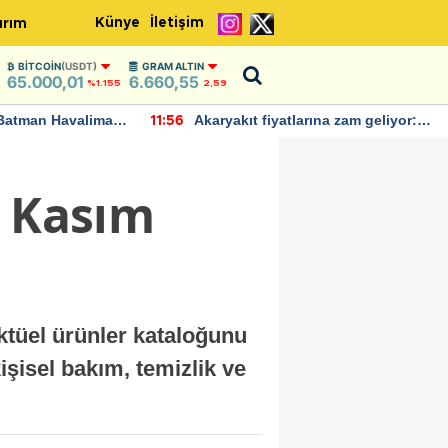
Künye
İletişim
ırım
BITCOIN
(USDT)
GRAM ALTIN
65.000,01
6.660,55
%1.155
2,59
Batman Havalimanı
Akaryakıt fiyatlarına zam geliyor:
11:56
 açıklamalarda
Yeni tarih açıklandı
1 Kasım
ktüel ürünler kataloğunu
işisel bakım, temizlik ve