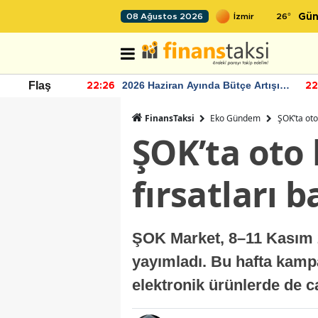
26
°
08 Ağustos 2026
Gün
r seviyesinin
2026 Haziran Ayında Bütçe Artışı
Flaş
22:26
22
Yaşandı
FinansTaksi
Eko Gündem
ŞOK’ta oto
ŞOK’ta oto
fırsatları b
ŞOK Market, 8–11 Kasım 20
yayımladı. Bu hafta kampa
elektronik ürünlerde de ca