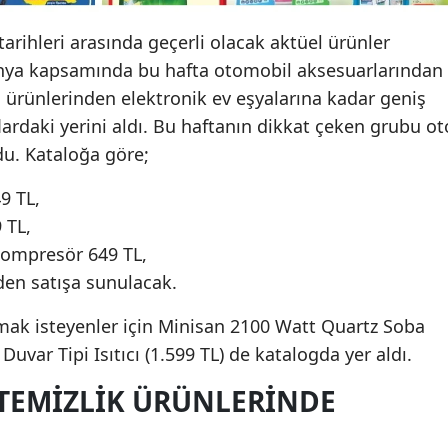
rihleri arasında geçerli olacak aktüel ürünler
nya kapsamında bu hafta otomobil aksesuarlarından
kım ürünlerinden elektronik ev eşyalarına kadar geniş
lardaki yerini aldı. Bu haftanın dikkat çeken grubu ot
du. Kataloğa göre;
9 TL,
 TL,
kompresör 649 TL,
’den satışa sunulacak.
mak isteyenler için Minisan 2100 Watt Quartz Soba
uvar Tipi Isıtıcı (1.599 TL) de katalogda yer aldı.
 TEMIZLIK ÜRÜNLERINDE