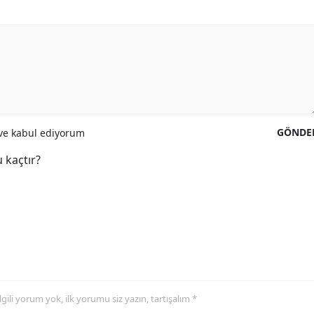
GÖNDE
e kabul ediyorum
 kaçtır?
 ilgili yorum yok, ilk yorumu siz yazın, tartışalım *