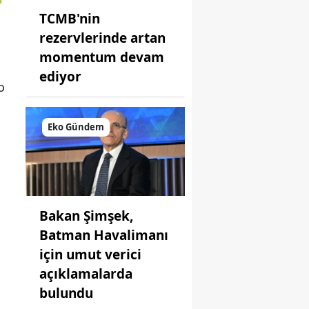
TCMB'nin
rezervlerinde artan
momentum devam
ediyor
o
Eko Gündem
Bakan Şimşek,
Batman Havalimanı
için umut verici
açıklamalarda
bulundu