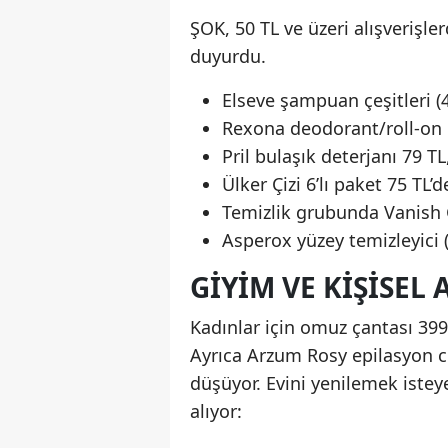
ŞOK, 50 TL ve üzeri alışverişle
duyurdu.
Elseve şampuan çeşitleri (
Rexona deodorant/roll-on 
Pril bulaşık deterjanı 79 TL
Ülker Çizi 6’lı paket 75 TL’d
Temizlik grubunda Vanish Go
Asperox yüzey temizleyici (
GIYIM VE KIŞISEL
Kadınlar için omuz çantası 399 
Ayrıca Arzum Rosy epilasyon ci
düşüyor. Evini yenilemek istey
alıyor: