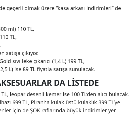
rde geçerli olmak üzere “kasa arkası indirimleri” de
400 ml) 110 TL,
110 TL,
,
en satışa çıkıyor.
ld sıvı leke çıkarıcı (1,4 L) 199 TL,
2,5 L) ise 89 TL fiyatla satışa sunulacak.
 AKSESUARLAR DA LISTEDE
TL, leopar desenli kemer ise 100 TL’den alıcı bulacak
hazı 699 TL, Piranha kulak üstü kulaklık 399 TL’ye
enler için de ŞOK raflarında büyük indirimler yer