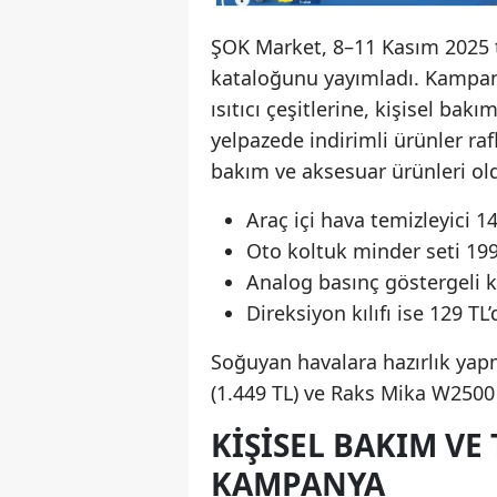
ŞOK Market, 8–11 Kasım 2025 ta
kataloğunu yayımladı. Kampa
ısıtıcı çeşitlerine, kişisel ba
yelpazede indirimli ürünler raf
bakım ve aksesuar ürünleri ol
Araç içi hava temizleyici 14
Oto koltuk minder seti 199
Analog basınç göstergeli 
Direksiyon kılıfı ise 129 TL
Soğuyan havalara hazırlık yap
(1.449 TL) ve Raks Mika W2500 D
KIŞISEL BAKIM VE
KAMPANYA