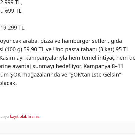
2.999 TL,
ü 699 TL,
,
 19.299 TL.
 oyuncak araba, pizza ve hamburger setleri, gıda
i (100 g) 59,90 TL ve Uno pasta tabanı (3 kat) 95 TL
, Kasım ayı kampanyalarıyla hem temel ihtiyaç hem d
erine avantaj sunmayı hedefliyor. Kampanya 8–11
 tüm ŞOK mağazalarında ve “ŞOK’tan İste Gelsin”
olacak.
veya
kayıt olabilirsiniz
.