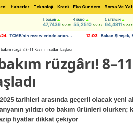
cel
Haberler
Teknoloji
Kredi
Eko Gündem
Borsa Ve Yat
DOLAR
EURO
STERLIN
47,7436
55,2510
64,4811
%0.18
%0.32
%0.38
TCMB'nin rezervlerinde artan
Bakan Şimşek, 
:24
12:03
momentum devam ediyor
için umut verici
bulundu
 bakım rüzgârı! 8–11 Kasım fırsatları başladı
 bakım rüzgârı! 8–1
aşladı
25 tarihleri arasında geçerli olacak yeni a
nyanın yıldızı oto bakım ürünleri olurken; k
zip fiyatlar dikkat çekiyor