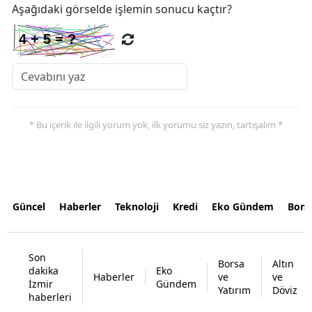
Aşağıdaki görselde işlemin sonucu kaçtır?
* Bu içerik ile ilgili yorum yok, ilk yorumu siz yazın, tartışalım *
Güncel
Haberler
Teknoloji
Kredi
Eko Gündem
Bors
Son
Borsa
Altın
dakika
Eko
Haberler
ve
ve
İzmir
Gündem
Yatırım
Döviz
haberleri