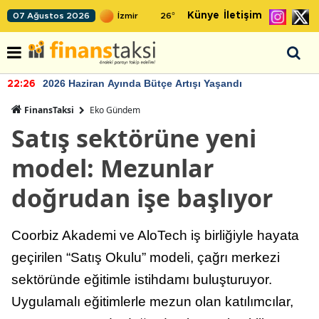
Künye
İletişim
07 Ağustos 2026
26
°
2026 Haziran Ayında Bütçe Artışı Yaşandı
22:26
FinansTaksi
Eko Gündem
Satış sektörüne yeni
model: Mezunlar
doğrudan işe başlıyor
Coorbiz Akademi ve AloTech iş birliğiyle hayata
geçirilen “Satış Okulu” modeli, çağrı merkezi
sektöründe eğitimle istihdamı buluşturuyor.
Uygulamalı eğitimlerle mezun olan katılımcılar,