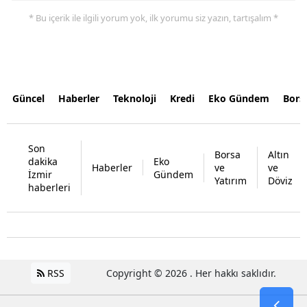
* Bu içerik ile ilgili yorum yok, ilk yorumu siz yazın, tartışalım *
Güncel
Haberler
Teknoloji
Kredi
Eko Gündem
Bors
Son
Borsa
Altın
dakika
Eko
Haberler
ve
ve
İzmir
Gündem
Yatırım
Döviz
haberleri
RSS
Copyright © 2026 . Her hakkı saklıdır.